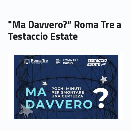
"Ma Davvero?” Roma Tre a
Testaccio Estate
Link identifier archive #link-archive-thumb-soap-68717