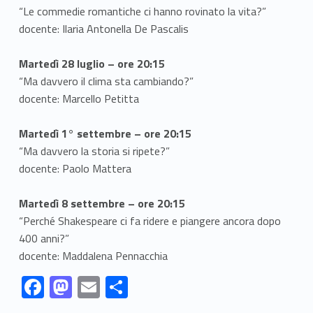
“Le commedie romantiche ci hanno rovinato la vita?”
docente: Ilaria Antonella De Pascalis
Martedì 28 luglio – ore 20:15
“Ma davvero il clima sta cambiando?”
docente: Marcello Petitta
Martedì 1° settembre – ore 20:15
“Ma davvero la storia si ripete?”
docente: Paolo Mattera
Martedì 8 settembre – ore 20:15
“Perché Shakespeare ci fa ridere e piangere ancora dopo
400 anni?”
docente: Maddalena Pennacchia
Link identifier #identifier__142055-1
Link identifier #identifier__52904-2
Link identifier #identifier__66033-3
Link identifier #identifier__170671-4
F
M
E
C
ac
as
m
o