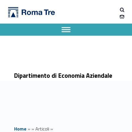
Primary Menu
Dipartimento di Economia Aziendale
"Ma Davvero?” Roma Tre a Testaccio Estate - Dipartimento di Economia Aziendale
Dipartimento di Economia Aziendale dell'Università degli Studi Roma Tre
Apri il menu secondario
Header info sidebar
Dipartimento di Economia Aziendale
Home
»
»
Articoli
»