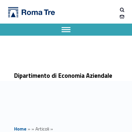
Primary Menu
Dipartimento di Economia Aziendale
OPEN NIGHT AND DAY ROMA TRE 2026 - Orientamento, incontri e vita universitaria - Dipartimento di Economia Aziendale
Dipartimento di Economia Aziendale dell'Università degli Studi Roma Tre
Apri il menu secondario
Header info sidebar
Dipartimento di Economia Aziendale
Home
»
»
Articoli
»