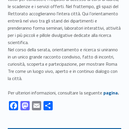
le scadenze e i servizi offerti. Nel frattempo, gli spazi del
Rettorato accoglieranno l'intera città. Qui l’orientamento
entrerà nel vivo tra gli stand dei dipartimenti e
prenderanno forma seminari, laboratori interattivi, attività
per i più piccoli e pillole divulgative dedicate alla ricerca
scientifica.
Nel corso della serata, orientamento e ricerca si uniranno
in un unico grande racconto condiviso, fatto di incontri,
curiosità, scoperta e partecipazione, per mostrare Roma
Tre come un luogo vivo, aperto e in continuo dialogo con
la città.
Link identifier #identifier__154704-1
Per ulteriori informazioni, consultare la seguente
pagina
.
Link identifier #identifier__109527-1
Link identifier #identifier__162306-2
Link identifier #identifier__145877-3
Link identifier #identifier__191165-4
F
M
E
C
ac
as
m
o
Skip back to navigation
e
to
ai
n