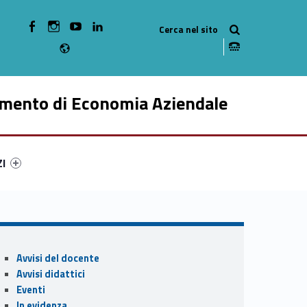
WebMan on Facebook
WebMan on Instagram
WebMan on Youtube
WebMan on Linkedin
Radio
imento di Economia Aziendale
ry-74459-49
ntifier #link-menu-primary-68844-59
ZI
Sidebar
Avvisi del docente
Avvisi didattici
Eventi
In evidenza