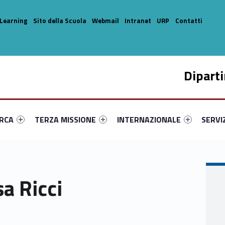
Learning
Sito della Scuola
Webmail
Intranet
URP
Contatti
Dipart
enu-primary-10500-14
dentifier #link-menu-primary-49614-33
Link identifier #link-menu-primary-72770-44
Link identifier #link-menu-prima
Link ide
ERCA
TERZA MISSIONE
INTERNAZIONALE
SERVI
a Ricci