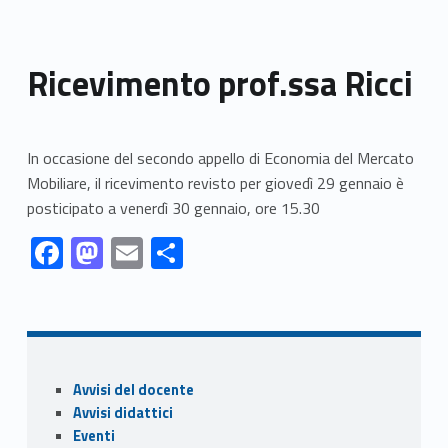
Ricevimento prof.ssa Ricci
In occasione del secondo appello di Economia del Mercato
Mobiliare, il ricevimento revisto per giovedì 29 gennaio è
posticipato a venerdì 30 gennaio, ore 15.30
Link identifier #identifier__60012-1
Link identifier #identifier__44327-2
Link identifier #identifier__189568-3
Link identifier #identifier__55774-4
F
M
E
C
ac
as
m
o
Skip back to navigation
e
to
ai
n
b
d
l
di
o
o
vi
Sidebar
Avvisi del docente
o
n
di
Avvisi didattici
k
Eventi