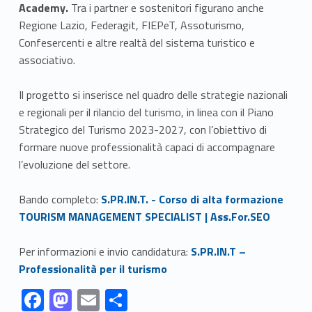
Academy.
Tra i partner e sostenitori figurano anche
Regione Lazio, Federagit, FIEPeT, Assoturismo,
Confesercenti e altre realtà del sistema turistico e
associativo.
Il progetto si inserisce nel quadro delle strategie nazionali
e regionali per il rilancio del turismo, in linea con il Piano
Strategico del Turismo 2023-2027, con l’obiettivo di
formare nuove professionalità capaci di accompagnare
l’evoluzione del settore.
Link identifier #identifier__154276-1
Bando completo:
S.PR.IN.T. - Corso di alta formazione
TOURISM MANAGEMENT SPECIALIST | Ass.For.SEO
Link identifier #identifier__123403-2
Per informazioni e invio candidatura:
S.PR.IN.T –
Professionalità per il turismo
Link identifier #identifier__157786-1
Link identifier #identifier__198209-2
Link identifier #identifier__164913-3
Link identifier #identifier__93796-4
F
M
E
C