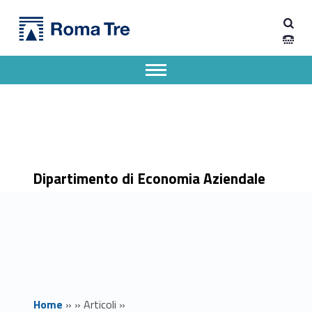
Primary Menu
Dipartimento di Economia Aziendale
S.PR.IN.T., il progetto di alta formazione per il turismo del futuro - Dipartimento di Economia Aziendale
Dipartimento di Economia Aziendale dell'Università degli Studi Roma Tre
Apri il menu secondario
Header info sidebar
Dipartimento di Economia Aziendale
Home
»
»
Articoli
»