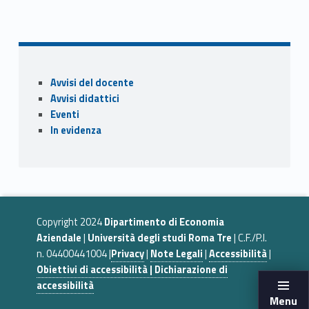
ac
as
m
o
Skip back to navigation
e
to
ai
n
b
d
l
di
o
o
vi
Sidebar
Avvisi del docente
o
n
di
Avvisi didattici
k
Eventi
In evidenza
Copyright 2024
Dipartimento di Economia
Aziendale
|
Università degli studi Roma Tre
| C.F./P.I.
n. 04400441004 |
Privacy
|
Note Legali
|
Accessibilità
|
Obiettivi di accessibilità | Dichiarazione di
accessibilità
Menu