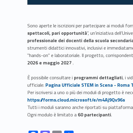
Sono aperte le iscrizioni per partecipare ai moduli fo
spettacoli, pari opportunità
”, un’iniziativa dell’Un
professionale dei docenti della scuola secondaria 
strumenti didattici innovativi, inclusivi e immediatam
"hands-on" e laboratoriale. Il progetto, corrisponden
2026 e maggio 2027
.
È possibile consultare i
programmi dettagliati
, i v
Link identifier #identifier__192627-1
ufficiale:
Pagina Ufficiale STEM in Scena - Roma 
Per iscriversi a uno o più dei moduli di progetto è ne
https://forms.cloud.microsoft/e/m4Aj9Qv96s
Tutti i moduli saranno anche riportati su piattaforma
Ogni modulo è limitato a
60 partecipanti
.
Link identifier #identifier__177725-1
Link identifier #identifier__63267-2
Link identifier #identifier__39665-3
Link identifier #identifier__198293-4