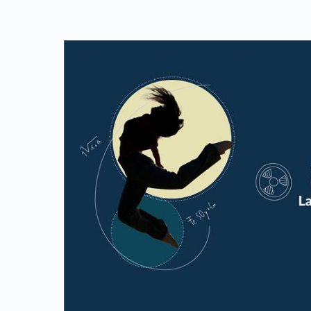
Link identifier archive #link-archive-thumb-soap-65961