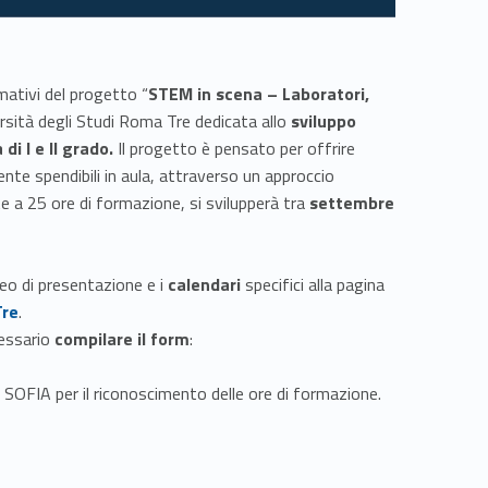
rmativi del progetto “
STEM in scena – Laboratori,
iversità degli Studi Roma Tre dedicata allo
sviluppo
di I e II grado.
Il progetto è pensato per offrire
ente spendibili in aula, attraverso un approccio
te a 25 ore di formazione, si svilupperà tra
settembre
ideo di presentazione e i
calendari
specifici alla pagina
Tre
.
Link identifier #identifier__153614-2
cessario
compilare il form
:
 SOFIA per il riconoscimento delle ore di formazione.