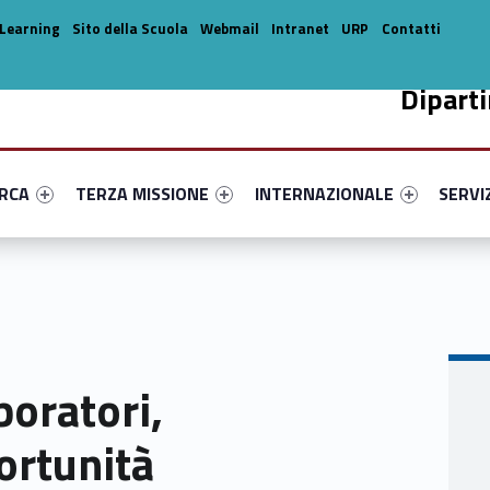
Learning
Sito della Scuola
Webmail
Intranet
URP
Contatti
Dipart
enu-primary-44836-14
dentifier #link-menu-primary-76213-33
Link identifier #link-menu-primary-94598-44
Link identifier #link-menu-prima
Link ide
ERCA
TERZA MISSIONE
INTERNAZIONALE
SERVI
oratori,
ortunità