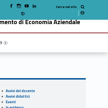
WebMan on Facebook
WebMan on Instagram
WebMan on Youtube
WebMan on Linkedin
Radio
imento di Economia Aziendale
ry-44793-49
ntifier #link-menu-primary-73118-59
ZI
Sidebar
Avvisi del docente
Avvisi didattici
Eventi
In evidenza