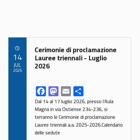
Link identifier archive #link-archive-89722
Cerimonie di proclamazione
POSTED ON:
14
Lauree triennali - Luglio
JUL
2026
2026
F
M
E
S
Link identifier share facebook archive #share-link-archive-26060
ac
as
m
h
Dal 14 al 17 luglio 2026, presso l'Aula
e
to
ai
ar
Magna in via Ostiense 234-236, si
terranno le Cerimonie di proclamazione
b
d
l
e
Lauree triennali a.a. 2025-2026.Calendario
o
o
delle sedute