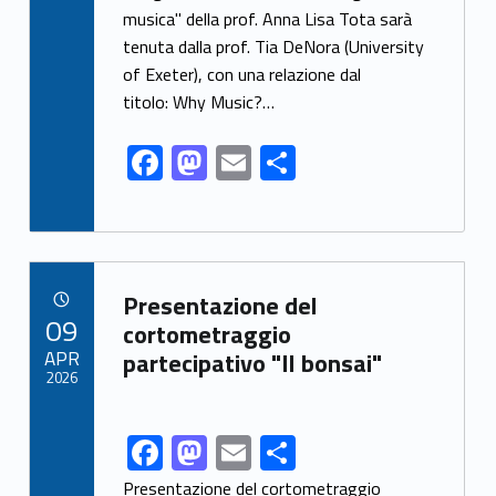
musica" della prof. Anna Lisa Tota sarà
b
d
l
e
tenuta dalla prof. Tia DeNora (University
o
o
of Exeter), con una relazione dal
o
n
titolo: Why Music?…
k
F
M
E
S
ac
as
m
h
e
to
ai
ar
b
d
l
e
Link identifier archive #link-archive-86494
o
o
Presentazione del
POSTED ON:
09
o
n
cortometraggio
APR
partecipativo "Il bonsai"
k
2026
F
M
E
S
Link identifier share facebook archive #share-link-archive-72179
ac
as
m
h
Presentazione del cortometraggio