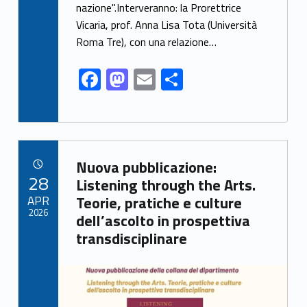
o
o
nazione".Interveranno: la Prorettrice
o
n
Vicaria, prof. Anna Lisa Tota (Università
k
Roma Tre), con una relazione…
F
M
E
S
ac
as
m
h
e
to
ai
ar
b
d
l
e
Link identifier archive #link-archive-46143
o
o
Nuova pubblicazione:
POSTED ON:
28
o
n
Listening through the Arts.
APR
Teorie, pratiche e culture
k
2026
dell’ascolto in prospettiva
transdisciplinare
Link identifier archive #link-archive-thumb-soap-85800