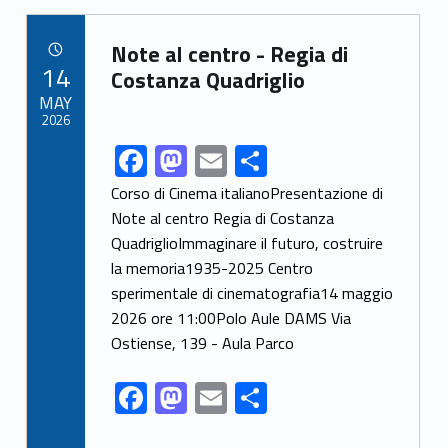
b
d
l
e
Link identifier archive #link-archive-7081
o
o
Note al centro - Regia di
POSTED ON:
14
o
n
Costanza Quadriglio
MAY
k
2026
F
M
E
S
Link identifier share facebook archive #share-link-archive-93252
ac
as
m
h
Corso di Cinema italianoPresentazione di
e
to
ai
ar
Note al centro Regia di Costanza
QuadriglioImmaginare il futuro, costruire
b
d
l
e
la memoria1935-2025 Centro
o
o
sperimentale di cinematografia14 maggio
o
n
2026 ore 11:00Polo Aule DAMS Via
k
Ostiense, 139 - Aula Parco
F
M
E
S
ac
as
m
h