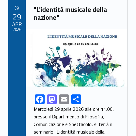
Link identifier archive #link-archive-51021
o
o
"L'identità musicale della
POSTED ON:
29
o
n
nazione"
APR
k
2026
Link identifier archive #link-archive-thumb-soap-95429
F
M
E
S
Link identifier share facebook archive #share-link-archive-40226
ac
as
m
h
Mercoledì 29 aprile 2026 alle ore 11.00,
e
to
ai
ar
presso il Dipartimento di Filosofia,
Comunicazione e Spettacolo, si terrà il
b
d
l
e
seminario "L'identità musicale della