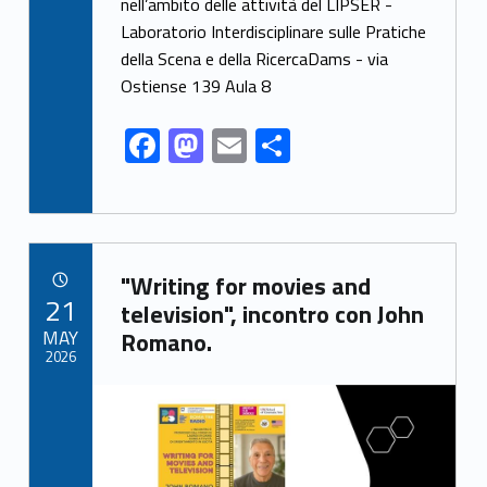
e
to
ai
ar
nell’ambito delle attività del LIPSER -
Laboratorio Interdisciplinare sulle Pratiche
b
d
l
e
della Scena e della RicercaDams - via
o
o
Ostiense 139 Aula 8
o
n
F
M
E
S
k
ac
as
m
h
e
to
ai
ar
b
d
l
e
Link identifier archive #link-archive-68097
o
o
"Writing for movies and
POSTED ON:
21
o
n
television", incontro con John
MAY
Romano.
k
2026
Link identifier archive #link-archive-thumb-soap-11838