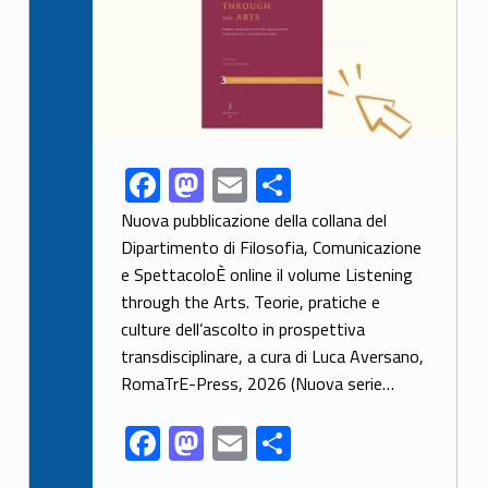
F
M
E
S
Link identifier share facebook archive #share-link-archive-39382
ac
as
m
h
Nuova pubblicazione della collana del
e
to
ai
ar
Dipartimento di Filosofia, Comunicazione
e SpettacoloÈ online il volume Listening
b
d
l
e
through the Arts. Teorie, pratiche e
o
o
culture dell’ascolto in prospettiva
o
n
transdisciplinare, a cura di Luca Aversano,
k
RomaTrE-Press, 2026 (Nuova serie…
F
M
E
S
ac
as
m
h