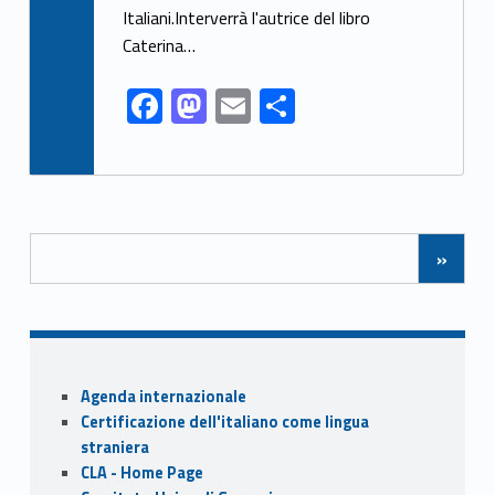
o
n
Italiani.Interverrà l'autrice del libro
k
Caterina…
F
M
E
S
ac
as
m
h
e
to
ai
ar
b
d
l
e
Posts Navigation
o
o
»
o
n
k
Sidebar
Agenda internazionale
Certificazione dell'italiano come lingua
straniera
CLA - Home Page