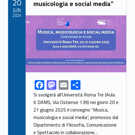
20
o
n
musicologia e social media”
JUN
k
2025
Link identifier archive #link-archive-thumb-soap-35324
F
M
E
S
Link identifier share facebook archive #share-link-archive-60772
ac
as
m
h
Si svolgerà all’Università Roma Tre (Aula
e
to
ai
ar
6 DAMS, Via Ostiense 139) nei giorni 20 e
21 giugno 2025 il convegno “Musica,
b
d
l
e
musicologia e social media”, promosso dal
o
o
Dipartimento di Filosofia, Comunicazione
o
n
e Spettacolo in collaborazione…