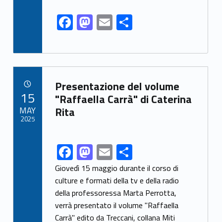
k
F
M
E
S
ac
as
m
h
e
to
ai
ar
b
d
l
e
Link identifier archive #link-archive-18110
o
o
Presentazione del volume
POSTED ON:
15
o
n
"Raffaella Carrà" di Caterina
MAY
Rita
k
2025
F
M
E
S
Link identifier share facebook archive #share-link-archive-48389
ac
as
m
h
Giovedì 15 maggio durante il corso di
e
to
ai
ar
culture e formati della tv e della radio
della professoressa Marta Perrotta,
b
d
l
e
verrà presentato il volume "Raffaella
o
o
Carrà" edito da Treccani, collana Miti