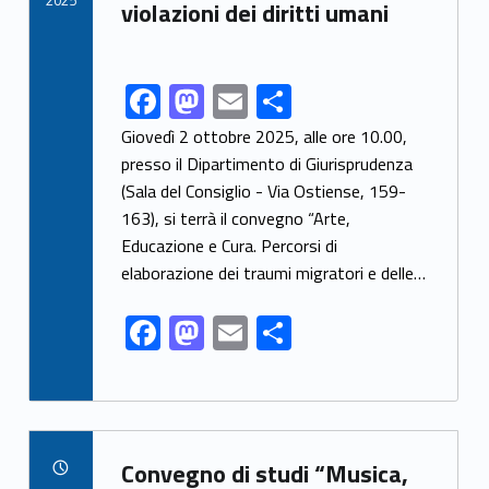
violazioni dei diritti umani
F
M
E
S
Link identifier share facebook archive #share-link-archive-90214
ac
as
m
h
Giovedì 2 ottobre 2025, alle ore 10.00,
e
to
ai
ar
presso il Dipartimento di Giurisprudenza
(Sala del Consiglio - Via Ostiense, 159-
b
d
l
e
163), si terrà il convegno “Arte,
o
o
Educazione e Cura. Percorsi di
o
n
elaborazione dei traumi migratori e delle…
k
F
M
E
S
ac
as
m
h
e
to
ai
ar
b
d
l
e
Link identifier archive #link-archive-20448
o
o
Convegno di studi “Musica,
POSTED ON: