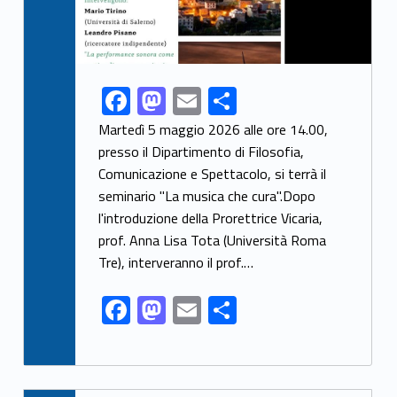
F
M
E
S
Link identifier share facebook archive #share-link-archive-53354
ac
as
m
h
Martedì 5 maggio 2026 alle ore 14.00,
e
to
ai
ar
presso il Dipartimento di Filosofia,
Comunicazione e Spettacolo, si terrà il
b
d
l
e
seminario "La musica che cura".Dopo
o
o
l'introduzione della Prorettrice Vicaria,
o
n
prof. Anna Lisa Tota (Università Roma
k
Tre), interveranno il prof.…
F
M
E
S
ac
as
m
h
e
to
ai
ar
b
d
l
e