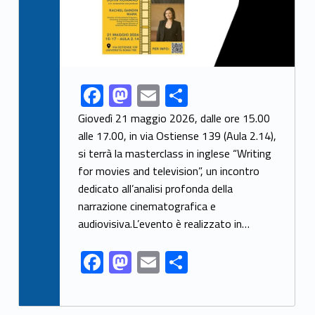
F
M
E
S
Link identifier share facebook archive #share-link-archive-64325
ac
as
m
h
Giovedì 21 maggio 2026, dalle ore 15.00
e
to
ai
ar
alle 17.00, in via Ostiense 139 (Aula 2.14),
si terrà la masterclass in inglese “Writing
b
d
l
e
for movies and television”, un incontro
o
o
dedicato all’analisi profonda della
o
n
narrazione cinematografica e
k
audiovisiva.L’evento è realizzato in…
F
M
E
S
ac
as
m
h
e
to
ai
ar