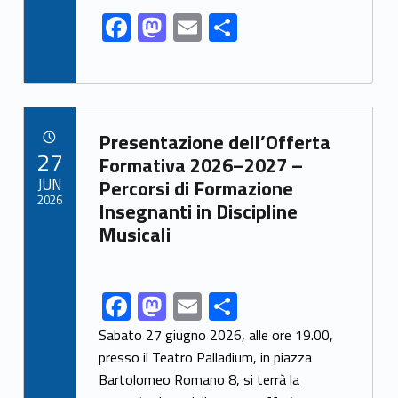
o
n
F
M
E
S
k
ac
as
m
h
e
to
ai
ar
b
d
l
e
Link identifier archive #link-archive-50991
o
o
Presentazione dell’Offerta
POSTED ON:
27
o
n
Formativa 2026–2027 –
JUN
Percorsi di Formazione
k
2026
Insegnanti in Discipline
Musicali
F
M
E
S
Link identifier share facebook archive #share-link-archive-44062
ac
as
m
h
Sabato 27 giugno 2026, alle ore 19.00,
e
to
ai
ar
presso il Teatro Palladium, in piazza
Bartolomeo Romano 8, si terrà la
b
d
l
e