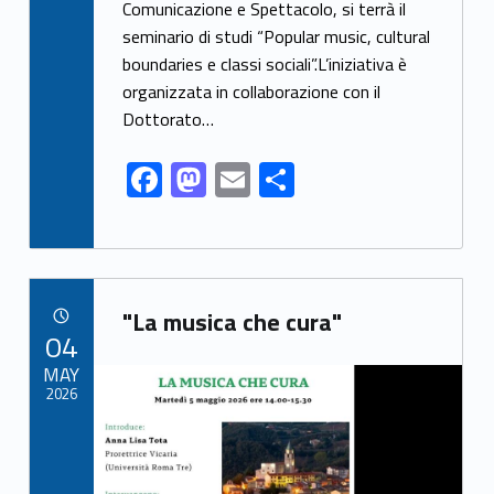
Comunicazione e Spettacolo, si terrà il
b
d
l
e
seminario di studi “Popular music, cultural
o
o
boundaries e classi sociali”.L’iniziativa è
o
n
organizzata in collaborazione con il
k
Dottorato…
F
M
E
S
ac
as
m
h
e
to
ai
ar
b
d
l
e
Link identifier archive #link-archive-73292
o
o
"La musica che cura"
POSTED ON:
04
o
n
Link identifier archive #link-archive-thumb-soap-20790
MAY
k
2026