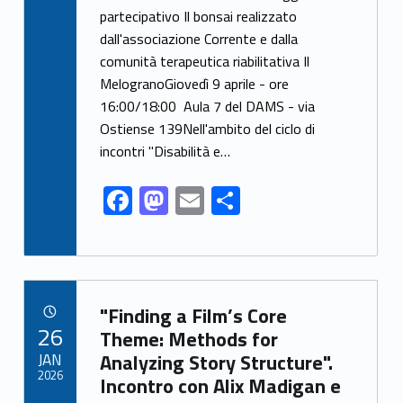
e
to
ai
ar
partecipativo Il bonsai realizzato
dall'associazione Corrente e dalla
b
d
l
e
comunità terapeutica riabilitativa Il
o
o
MelogranoGiovedì 9 aprile - ore
o
n
16:00/18:00 Aula 7 del DAMS - via
k
Ostiense 139Nell'ambito del ciclo di
incontri "Disabilità e…
F
M
E
S
ac
as
m
h
e
to
ai
ar
b
d
l
e
Link identifier archive #link-archive-81356
o
o
"Finding a Film’s Core
POSTED ON:
26
o
n
Theme: Methods for
JAN
Analyzing Story Structure".
k
2026
Incontro con Alix Madigan e