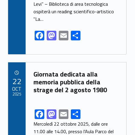
o
o
Levi” – Biblioteca di area tecnologica
o
n
ospiterà un reading scientifico-artistico
k
"La…
F
M
E
S
ac
as
m
h
e
to
ai
ar
b
d
l
e
Link identifier archive #link-archive-78423
o
o
Giornata dedicata alla
POSTED ON:
22
o
n
memoria pubblica della
OCT
strage del 2 agosto 1980
k
2025
F
M
E
S
Link identifier share facebook archive #share-link-archive-75725
ac
as
m
h
Mercoledì 22 ottobre 2025, dalle ore
e
to
ai
ar
11.00 alle 14.00, presso l'Aula Parco del