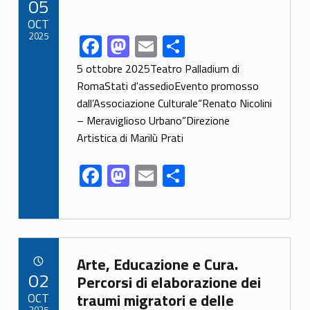
05
o
n
OCT
k
2025
F
M
E
S
Link identifier share facebook archive #share-link-archive-44428
ac
as
m
h
5 ottobre 2025Teatro Palladium di
e
to
ai
ar
RomaStati d'assedioEvento promosso
dall’Associazione Culturale“Renato Nicolini
b
d
l
e
– Meraviglioso Urbano”Direzione
o
o
Artistica di Marilù Prati
o
n
F
M
E
S
k
ac
as
m
h
e
to
ai
ar
b
d
l
e
Link identifier archive #link-archive-46900
o
o
Arte, Educazione e Cura.
POSTED ON:
02
o
n
Percorsi di elaborazione dei
OCT
traumi migratori e delle
k
2025