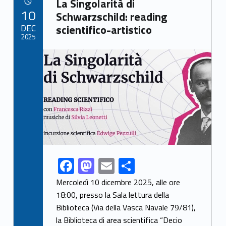
o
o
La Singolarità di
POSTED ON:
10
o
n
Schwarzschild: reading
DEC
scientifico-artistico
k
2025
Link identifier archive #link-archive-thumb-soap-38891
F
M
E
S
Link identifier share facebook archive #share-link-archive-11213
ac
as
m
h
Mercoledì 10 dicembre 2025, alle ore
e
to
ai
ar
18:00, presso la Sala lettura della
Biblioteca (Via della Vasca Navale 79/81),
b
d
l
e
la Biblioteca di area scientifica “Decio