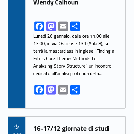
Wendy Calhoun
F
M
E
S
Link identifier share facebook archive #share-link-archive-12245
ac
as
m
h
Lunedì 26 gennaio, dalle ore 11.00 alle
e
to
ai
ar
13.00, in via Ostiense 139 (Aula 8), si
terrà la masterclass in inglese “Finding a
b
d
l
e
Film’s Core Theme: Methods for
o
o
Analyzing Story Structure”, un incontro
o
n
dedicato all’analisi profonda della…
k
F
M
E
S
ac
as
m
h
e
to
ai
ar
b
d
l
e
Link identifier archive #link-archive-49217
o
o
16-17/12 giornate di studi
POSTED ON: