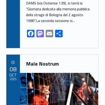
DAMS (via Ostiense 139), si terrà la
b
d
l
e
"Giornata dedicata alla memoria pubblica
o
o
della strage di Bologna del 2 agosto
o
n
1980".La seconda sessione si…
k
F
M
E
S
ac
as
m
h
e
to
ai
ar
b
d
l
e
Link identifier archive #link-archive-1129
o
o
Male Nostrum
POSTED ON:
08
o
n
Link identifier archive #link-archive-thumb-soap-95665
OCT
k
2025