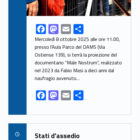
F
M
E
S
Link identifier share facebook archive #share-link-archive-60142
ac
as
m
h
Mercoledì 8 ottobre 2025 alle ore 11.00,
e
to
ai
ar
presso l'Aula Parco del DAMS (Via
Ostiense 139), si terrà la proiezione del
b
d
l
e
documentario "Male Nostrum", realizzato
o
o
nel 2023 da Fabio Masi a dieci anni dal
o
n
naufragio avvenuto…
k
F
M
E
S
ac
as
m
h
e
to
ai
ar
b
d
l
e
Link identifier archive #link-archive-89726
o
o
Stati d'assedio
POSTED ON: