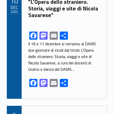
10
o
n
"L’Opera dello straniero.
DEC
Storia, viaggi e vite di Nicola
k
2025
Savarese"
F
M
E
S
Link identifier share facebook archive #share-link-archive-94786
ac
as
m
h
Il 16 e 17 dicembre si terranno al DAMS
e
to
ai
ar
due giornate di studi dal titolo L’Opera
dello straniero. Storia, viaggi e vite di
b
d
l
e
Nicola Savarese, a cura dei docenti di
o
o
teatro e danza del DAMS…
o
n
F
M
E
S
k
ac
as
m
h
e
to
ai
ar
b
d
l
e
Link identifier archive #link-archive-40088