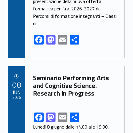
presentazione della nuova offerta
o
o
formativa per l’a.a. 2026-2027 dei
o
n
Percorsi di formazione insegnanti – Classi
k
di…
F
M
E
S
ac
as
m
h
e
to
ai
ar
b
d
l
e
Link identifier archive #link-archive-86119
o
o
Seminario Performing Arts
POSTED ON:
08
o
n
and Cognitive Science.
JUN
Research in Progress
k
2026
F
M
E
S
Link identifier share facebook archive #share-link-archive-24154
ac
as
m
h
Lunedì 8 giugno dalle 14.00 alle 19.00,