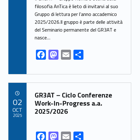
e
to
ai
ar
filosofia AnTica è lieto di invitarvi al suo
Gruppo di lettura per l’anno accademico
b
d
l
e
2025/2026.Il gruppo è parte delle attività
o
o
del Seminario permanente del GR3AT e
o
n
nasce…
k
F
M
E
S
ac
as
m
h
e
to
ai
ar
b
d
l
e
Link identifier archive #link-archive-96251
o
o
GR3AT – Ciclo Conferenze
POSTED ON:
02
o
n
Work-In-Progress a.a.
OCT
2025/2026
k
2025
F
M
E
S
Link identifier share facebook archive #share-link-archive-70634