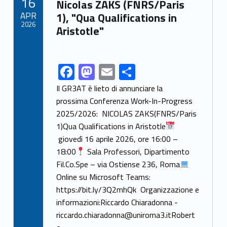
16
o
n
Nicolas ZAKS (FNRS/Paris
APR
1), "Qua Qualifications in
k
2026
Aristotle"
F
M
E
S
Link identifier share facebook archive #share-link-archive-88564
ac
as
m
h
Il GR3AT è lieto di annunciare la
e
to
ai
ar
prossima Conferenza Work-In-Progress
2025/2026: NICOLAS ZAKS(FNRS/Paris
b
d
l
e
1)Qua Qualifications in Aristotle
o
o
giovedì 16 aprile 2026, ore 16:00 –
o
n
18:00
Sala Professori, Dipartimento
k
Fil.Co.Spe – via Ostiense 236, Roma
Online su Microsoft Teams:
https://bit.ly/3Q2mhQk Organizzazione e
informazioni:Riccardo Chiaradonna -
riccardo.chiaradonna@uniroma3.itRobert