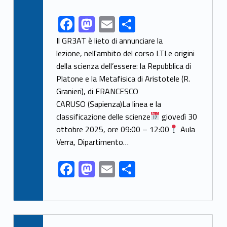
F
M
E
S
Link identifier share facebook archive #share-link-archive-49578
ac
as
m
h
Il GR3AT è lieto di annunciare la
e
to
ai
ar
lezione, nell'ambito del corso LTLe origini
della scienza dell’essere: la Repubblica di
b
d
l
e
Platone e la Metafisica di Aristotele (R.
o
o
Granieri), di FRANCESCO
o
n
CARUSO (Sapienza)La linea e la
k
classificazione delle scienze
giovedì 30
ottobre 2025, ore 09:00 – 12:00
Aula
Verra, Dipartimento…
F
M
E
S
ac
as
m
h
e
to
ai
ar
b
d
l
e