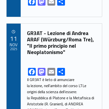
F
M
E
S
ac
as
m
h
e
to
ai
ar
b
d
l
e
Link identifier archive #link-archive-62
o
o
GR3AT - Lezione di Andrea
POSTED ON:
11
o
n
ARAF (Würzburg/Roma Tre),
NOV
"Il primo principio nel
k
2025
Neoplatonismo"
F
M
E
S
Link identifier share facebook archive #share-link-archive-15274
ac
as
m
h
Il GR3AT è lieto di annunciare
e
to
ai
ar
la lezione, nell'ambito del corso LTLe
origini della scienza dell’essere:
b
d
l
e
la Repubblica di Platone e la Metafisica di
o
o
Aristotele (R. Granieri), di ANDREA