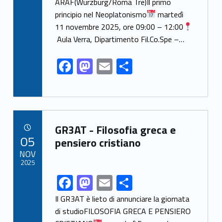
o
n
ARAF(Würzburg/Roma Tre)Il primo
k
principio nel Neoplatonismo
martedì
11 novembre 2025, ore 09:00 – 12:00
Aula Verra, Dipartimento Fil.Co.Spe –…
F
M
E
S
ac
as
m
h
e
to
ai
ar
b
d
l
e
Link identifier archive #link-archive-68541
o
o
GR3AT - Filosofia greca e
POSTED ON:
05
o
n
pensiero cristiano
NOV
k
2025
F
M
E
S
Link identifier share facebook archive #share-link-archive-64642
ac
as
m
h
Il GR3AT è lieto di annunciare la giornata
e
to
ai
ar
di studioFILOSOFIA GRECA E PENSIERO