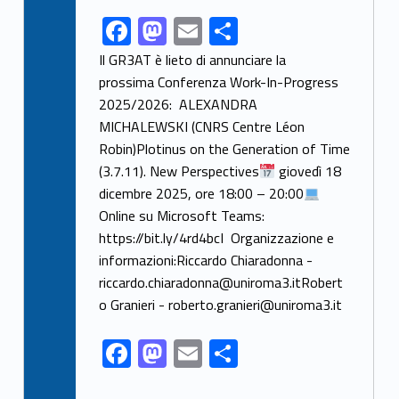
F
M
E
S
Link identifier share facebook archive #share-link-archive-96800
ac
as
m
h
Il GR3AT è lieto di annunciare la
e
to
ai
ar
prossima Conferenza Work-In-Progress
2025/2026: ALEXANDRA
b
d
l
e
MICHALEWSKI (CNRS Centre Léon
o
o
Robin)Plotinus on the Generation of Time
o
n
(3.7.11). New Perspectives
giovedì 18
k
dicembre 2025, ore 18:00 – 20:00
Online su Microsoft Teams:
https://bit.ly/4rd4bcI Organizzazione e
informazioni:Riccardo Chiaradonna -
riccardo.chiaradonna@uniroma3.itRobert
o Granieri - roberto.granieri@uniroma3.it
F
M
E
S
ac
as
m
h