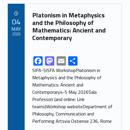
b
d
l
e
Link identifier archive #link-archive-25071
o
o
Platonism in Metaphysics
POSTED ON:
04
o
n
and the Philosophy of
MAY
Mathematics: Ancient and
k
2026
Contemporary
F
M
E
S
Link identifier share facebook archive #share-link-archive-81440
ac
as
m
h
SIFA-SISFA WorkshopPlatonism in
e
to
ai
ar
Metaphysics and the Philosophy of
Mathematics: Ancient and
b
d
l
e
Contemporary4-5 May 2026Sala
o
o
Professori (and online: Link
o
n
teams)Workshop websiteDepartment of
k
Philosophy, Communication and
Performing Artsvia Ostiense 236, Rome