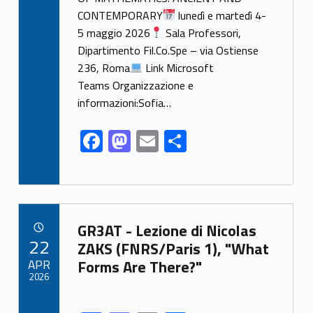
o
o
CONTEMPORARY
lunedì e martedì 4-
o
n
5 maggio 2026
Sala Professori,
k
Dipartimento Fil.Co.Spe – via Ostiense
236, Roma
Link Microsoft
Teams Organizzazione e
informazioni:Sofia…
F
M
E
S
ac
as
m
h
e
to
ai
ar
b
d
l
e
Link identifier archive #link-archive-6094
o
o
GR3AT - Lezione di Nicolas
POSTED ON:
22
o
n
ZAKS (FNRS/Paris 1), "What
APR
Forms Are There?"
k
2026