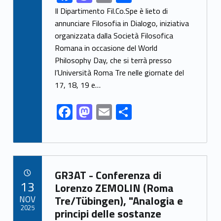
ac
as
m
h
Il Dipartimento Fil.Co.Spe è lieto di
e
to
ai
ar
annunciare Filosofia in Dialogo, iniziativa
organizzata dalla Società Filosofica
b
d
l
e
Romana in occasione del World
o
o
Philosophy Day, che si terrà presso
o
n
l’Università Roma Tre nelle giornate del
k
17, 18, 19 e…
F
M
E
S
ac
as
m
h
e
to
ai
ar
b
d
l
e
Link identifier archive #link-archive-38662
o
o
GR3AT - Conferenza di
POSTED ON:
13
o
n
Lorenzo ZEMOLIN (Roma
NOV
Tre/Tübingen), "Analogia e
k
2025
principi delle sostanze