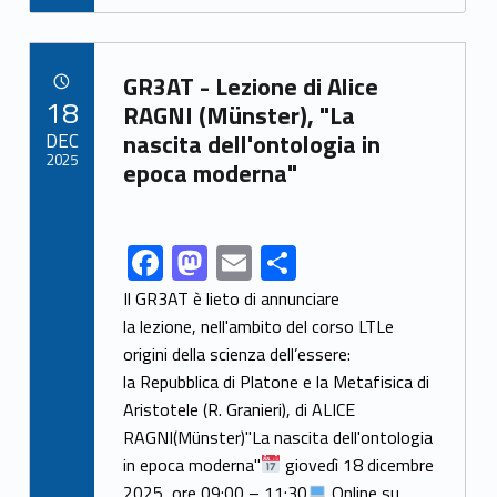
e
to
ai
ar
b
d
l
e
Link identifier archive #link-archive-93273
o
o
GR3AT - Lezione di Alice
POSTED ON:
18
o
n
RAGNI (Münster), "La
DEC
nascita dell'ontologia in
k
2025
epoca moderna"
F
M
E
S
Link identifier share facebook archive #share-link-archive-65846
ac
as
m
h
Il GR3AT è lieto di annunciare
e
to
ai
ar
la lezione, nell'ambito del corso LTLe
origini della scienza dell’essere:
b
d
l
e
la Repubblica di Platone e la Metafisica di
o
o
Aristotele (R. Granieri), di ALICE
o
n
RAGNI(Münster)"La nascita dell'ontologia
k
in epoca moderna"
giovedì 18 dicembre
2025, ore 09:00 – 11:30
Online su