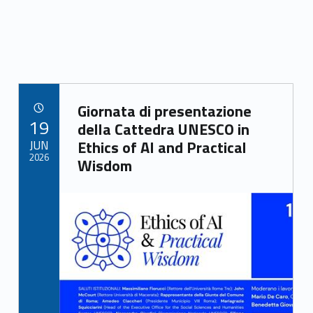
Link identifier archive #link-archive-35477
Giornata di presentazione
POSTED ON:
19
della Cattedra UNESCO in
JUN
Ethics of AI and Practical
2026
Wisdom
Link identifier archive #link-archive-thumb-soap-89184