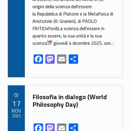
e
to
ai
ar
origini della scienza dell’essere:
b
d
l
e
la Repubblica di Platone e la Metafisica di
o
o
Aristotele (R. Granieri), di PAOLO
o
n
FAIT(Oxford)La scienza dell'essere in
k
quanto essere, la sua unità e la sua
scienza
giovedì 4 dicembre 2025, ore…
F
M
E
S
ac
as
m
h
e
to
ai
ar
b
d
l
e
Link identifier archive #link-archive-56076
o
o
Filosofia in dialogo (World
POSTED ON:
17
o
n
Philosophy Day)
NOV
k
2025
F
M
E
S
Link identifier share facebook archive #share-link-archive-32245