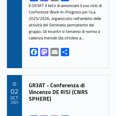
ac
as
m
h
Il GR3AT è lieto di annunciare il suo ciclo di
e
to
ai
ar
Conferenze Work-In-Progress per l’a.a.
2025/2026, organizzato nell’ambito delle
b
d
l
e
attività del Seminario permanente del
o
o
gruppo. Gli incontri si terranno di norma a
o
n
cadenza mensile (da ottobre a…
k
F
M
E
S
ac
as
m
h
e
to
ai
ar
b
d
l
e
Link identifier archive #link-archive-53857
o
o
GR3AT - Conferenza di
POSTED ON:
02
o
n
Vincenzo DE RISI (CNRS
OCT
SPHERE)
k
2025