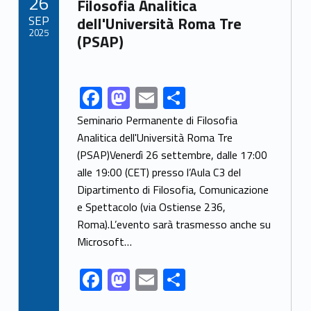
26
o
n
Filosofia Analitica
SEP
dell'Università Roma Tre
k
2025
(PSAP)
F
M
E
S
Link identifier share facebook archive #share-link-archive-77839
ac
as
m
h
Seminario Permanente di Filosofia
e
to
ai
ar
Analitica dell'Università Roma Tre
(PSAP)Venerdì 26 settembre, dalle 17:00
b
d
l
e
alle 19:00 (CET) presso l’Aula C3 del
o
o
Dipartimento di Filosofia, Comunicazione
o
n
e Spettacolo (via Ostiense 236,
k
Roma).L’evento sarà trasmesso anche su
Microsoft…
F
M
E
S
ac
as
m
h