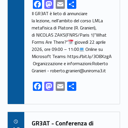
F
M
E
S
Link identifier share facebook archive #share-link-archive-72723
ac
as
m
h
Il GR3AT è lieto di annunciare
e
to
ai
ar
la lezione, nell'ambito del corso LMLa
metafisica di Platone (R. Granieri),
b
d
l
e
di NICOLAS ZAKS(FNRS/Paris 1)"What
o
o
Forms Are There?"
giovedì 22 aprile
o
n
2026, ore 09:00 – 11:00
Online su
k
Microsoft Teams: https://bit.ly/3O8XzgA
Organizzazione e informazioni:Roberto
Granieri - roberto.granieri@uniroma3.it
F
M
E
S
ac
as
m
h
e
to
ai
ar
b
d
l
e
Link identifier archive #link-archive-5301
o
o
GR3AT - Conferenza di
POSTED ON: