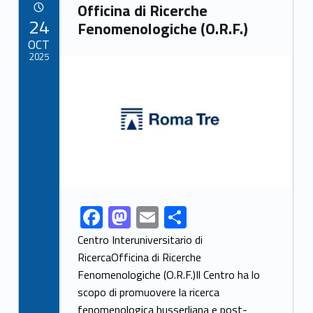
Link identifier archive #link-archive-91694
o
o
Officina di Ricerche
POSTED ON:
24
o
n
Fenomenologiche (O.R.F.)
OCT
k
2025
Link identifier archive #link-archive-thumb-soap-16462
F
M
E
S
Link identifier share facebook archive #share-link-archive-80246
ac
as
m
h
Centro Interuniversitario di
e
to
ai
ar
RicercaOfficina di Ricerche
Fenomenologiche (O.R.F.)Il Centro ha lo
b
d
l
e
scopo di promuovere la ricerca
o
o
fenomenologica husserliana e post-