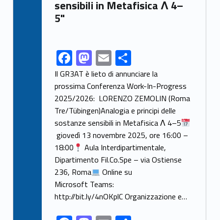
sensibili in Metafisica Λ 4–
5"
F
M
E
S
Link identifier share facebook archive #share-link-archive-81887
ac
as
m
h
Il GR3AT è lieto di annunciare la
e
to
ai
ar
prossima Conferenza Work-In-Progress
2025/2026: LORENZO ZEMOLIN (Roma
b
d
l
e
Tre/Tübingen)Analogia e principi delle
o
o
sostanze sensibili in Metafisica Λ 4–5
o
n
giovedì 13 novembre 2025, ore 16:00 –
k
18:00
Aula Interdipartimentale,
Dipartimento Fil.Co.Spe – via Ostiense
236, Roma
Online su
Microsoft Teams:
http://bit.ly/4nOKplC Organizzazione e…