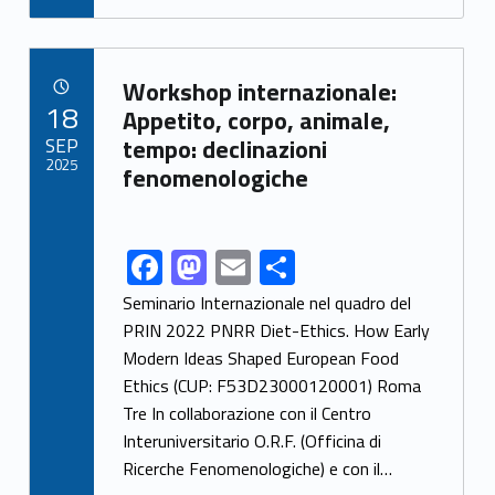
e
to
ai
ar
b
d
l
e
Link identifier archive #link-archive-36910
o
o
Workshop internazionale:
POSTED ON:
18
o
n
Appetito, corpo, animale,
SEP
tempo: declinazioni
k
2025
fenomenologiche
F
M
E
S
Link identifier share facebook archive #share-link-archive-74906
ac
as
m
h
Seminario Internazionale nel quadro del
e
to
ai
ar
PRIN 2022 PNRR Diet-Ethics. How Early
Modern Ideas Shaped European Food
b
d
l
e
Ethics (CUP: F53D23000120001) Roma
o
o
Tre In collaborazione con il Centro
o
n
Interuniversitario O.R.F. (Officina di
k
Ricerche Fenomenologiche) e con il…