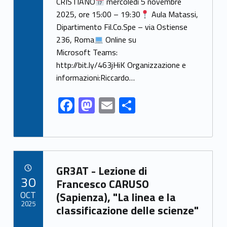
CRISTIANO
mercoledì 5 novembre
b
d
l
e
2025, ore 15:00 – 19:30
Aula Matassi,
o
o
Dipartimento Fil.Co.Spe – via Ostiense
o
n
236, Roma
Online su
k
Microsoft Teams:
http://bit.ly/463jHiK Organizzazione e
informazioni:Riccardo…
F
M
E
S
ac
as
m
h
e
to
ai
ar
b
d
l
e
Link identifier archive #link-archive-35958
o
o
GR3AT - Lezione di
POSTED ON:
30
o
n
Francesco CARUSO
OCT
(Sapienza), "La linea e la
k
2025
classificazione delle scienze"