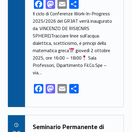
F
M
E
S
Link identifier share facebook archive #share-link-archive-80013
ac
as
m
h
Il ciclo di Conferenze Work-In-Progress
e
to
ai
ar
2025/2026 del GR3AT verrà inaugurato
da: VINCENZO DE RISI(CNRS
b
d
l
e
SPHERE)Tracciare linee sull’acqua:
o
o
dialettica, scetticismo, e principi della
o
n
matematica greca
giovedì 2 ottobre
k
2025, ore 16:00 – 18:00
Sala
Professori, Dipartimento Fil.Co.Spe –
via…
F
M
E
S
ac
as
m
h
e
to
ai
ar
b
d
l
e
Link identifier archive #link-archive-68204
o
o
Seminario Permanente di
POSTED ON: