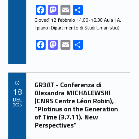
F
M
E
S
Link identifier share facebook archive #share-link-archive-30377
ac
as
m
h
Giovedì 12 febbraio 14.00-18.30 Aula 1A,
e
to
ai
ar
I piano (Dipartimento di Studi Umanistici)
b
d
l
e
F
M
E
S
o
o
ac
as
m
h
o
n
e
to
ai
ar
k
b
d
l
e
Link identifier archive #link-archive-79675
o
o
GR3AT - Conferenza di
POSTED ON:
18
o
n
Alexandra MICHALEWSKI
DEC
(CNRS Centre Léon Robin),
k
2025
"Plotinus on the Generation
of Time (3.7.11). New
Perspectives"