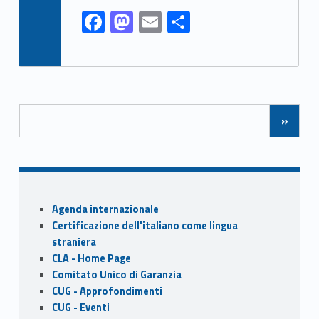
F
M
E
S
ac
as
m
h
e
to
ai
ar
b
d
l
e
Posts Navigation
o
o
»
o
n
k
Sidebar
Agenda internazionale
Certificazione dell'italiano come lingua
straniera
CLA - Home Page
Comitato Unico di Garanzia
CUG - Approfondimenti
CUG - Eventi