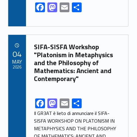
F
M
E
S
ac
as
m
h
e
to
ai
ar
b
d
l
e
Link identifier archive #link-archive-90938
o
o
SIFA-SISFA Workshop
POSTED ON:
04
o
n
"Platonism in Metaphysics
MAY
and the Philosophy of
k
2026
Mathematics: Ancient and
Contemporary"
F
M
E
S
Link identifier share facebook archive #share-link-archive-19293
ac
as
m
h
Il GR3AT è lieto di annunciare il SIFA-
e
to
ai
ar
SISFA WORKSHOP ON PLATONISM IN
METAPHYSICS AND THE PHILOSOPHY
b
d
l
e
OF MATHEMATICS: ANCIENT AND