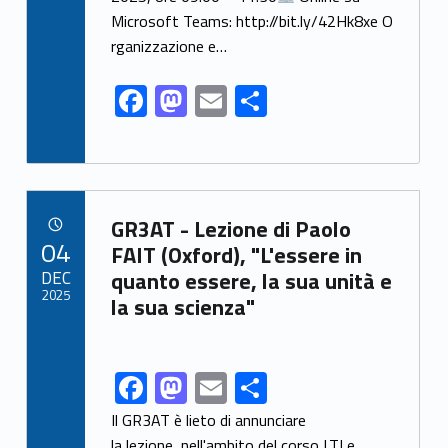
Microsoft Teams: http://bit.ly/42Hk8xe O
rganizzazione e…
F
M
E
S
ac
as
m
h
e
to
ai
ar
b
d
l
e
Link identifier archive #link-archive-80902
o
o
GR3AT - Lezione di Paolo
POSTED ON:
04
o
n
FAIT (Oxford), "L'essere in
DEC
quanto essere, la sua unità e
k
2025
la sua scienza"
F
M
E
S
Link identifier share facebook archive #share-link-archive-99742
ac
as
m
h
Il GR3AT è lieto di annunciare
la lezione, nell'ambito del corso LTLe