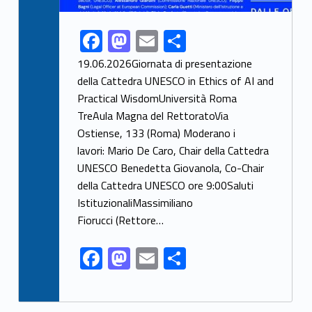
F
M
E
S
Link identifier share facebook archive #share-link-archive-13229
ac
as
m
h
19.06.2026Giornata di presentazione
e
to
ai
ar
della Cattedra UNESCO in Ethics of AI and
Practical WisdomUniversità Roma
b
d
l
e
TreAula Magna del RettoratoVia
o
o
Ostiense, 133 (Roma) Moderano i
o
n
lavori: Mario De Caro, Chair della Cattedra
k
UNESCO Benedetta Giovanola, Co-Chair
della Cattedra UNESCO ore 9:00Saluti
IstituzionaliMassimiliano
Fiorucci (Rettore…
F
M
E
S
ac
as
m
h
e
to
ai
ar