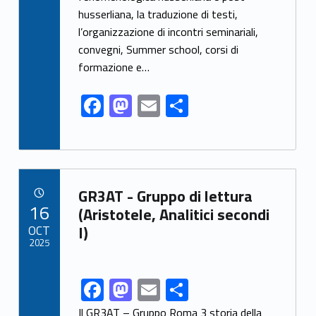
o
n
husserliana, la traduzione di testi,
k
l’organizzazione di incontri seminariali,
convegni, Summer school, corsi di
formazione e…
F
M
E
S
ac
as
m
h
e
to
ai
ar
b
d
l
e
Link identifier archive #link-archive-88435
o
o
GR3AT - Gruppo di lettura
POSTED ON:
16
o
n
(Aristotele, Analitici secondi
OCT
I)
k
2025
F
M
E
S
Link identifier share facebook archive #share-link-archive-56543
ac
as
m
h
Il GR3AT – Gruppo Roma 3 storia della