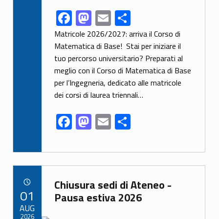
F
M
E
S
Link identifier share facebook archive #share-link-archive-30038
ac
as
m
h
Matricole 2026/2027: arriva il Corso di
e
to
ai
ar
Matematica di Base! Stai per iniziare il
tuo percorso universitario? Preparati al
b
d
l
e
meglio con il Corso di Matematica di Base
o
o
per l’Ingegneria, dedicato alle matricole
o
n
dei corsi di laurea triennali…
k
F
M
E
S
ac
as
m
h
e
to
ai
ar
b
d
l
e
Link identifier archive #link-archive-83478
o
o
Chiusura sedi di Ateneo -
POSTED ON:
01
o
n
Pausa estiva 2026
AUG
k
2026