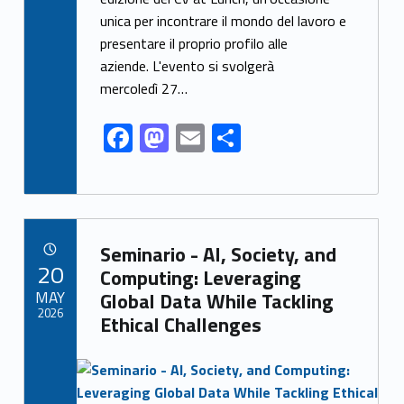
o
o
unica per incontrare il mondo del lavoro e
o
n
presentare il proprio profilo alle
k
aziende. L'evento si svolgerà
mercoledì 27…
F
M
E
S
ac
as
m
h
e
to
ai
ar
b
d
l
e
Link identifier archive #link-archive-51688
o
o
Seminario - AI, Society, and
POSTED ON:
20
o
n
Computing: Leveraging
MAY
Global Data While Tackling
k
2026
Ethical Challenges
Link identifier archive #link-archive-thumb-soap-62874