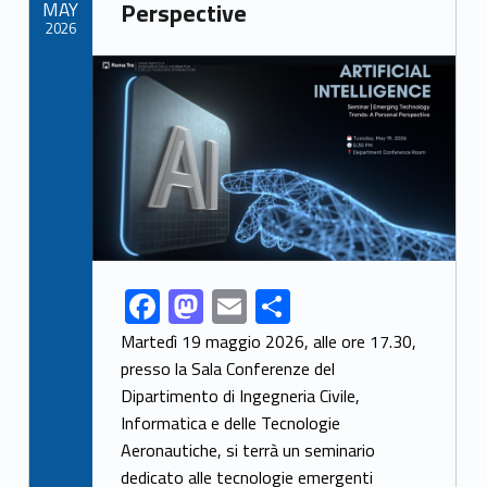
MAY
Perspective
k
2026
Link identifier archive #link-archive-thumb-soap-77956
F
M
E
S
Link identifier share facebook archive #share-link-archive-19213
ac
as
m
h
Martedì 19 maggio 2026, alle ore 17.30,
e
to
ai
ar
presso la Sala Conferenze del
Dipartimento di Ingegneria Civile,
b
d
l
e
Informatica e delle Tecnologie
o
o
Aeronautiche, si terrà un seminario
o
n
dedicato alle tecnologie emergenti