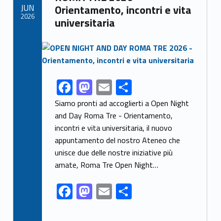
JUN
Orientamento, incontri e vita
k
2026
universitaria
Link identifier archive #link-archive-thumb-soap-61872
F
M
E
S
Link identifier share facebook archive #share-link-archive-43578
ac
as
m
h
Siamo pronti ad accoglierti a Open Night
e
to
ai
ar
and Day Roma Tre - Orientamento,
incontri e vita universitaria, il nuovo
b
d
l
e
appuntamento del nostro Ateneo che
o
o
unisce due delle nostre iniziative più
o
n
amate, Roma Tre Open Night…
k
F
M
E
S
ac
as
m
h