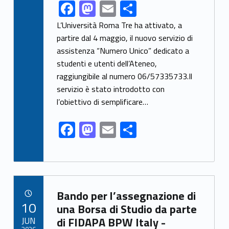
F
M
E
S
Link identifier share facebook archive #share-link-archive-47299
ac
as
m
h
L’Università Roma Tre ha attivato, a
e
to
ai
ar
partire dal 4 maggio, il nuovo servizio di
assistenza “Numero Unico” dedicato a
b
d
l
e
studenti e utenti dell’Ateneo,
o
o
raggiungibile al numero 06/57335733.Il
o
n
servizio è stato introdotto con
k
l’obiettivo di semplificare…
F
M
E
S
ac
as
m
h
e
to
ai
ar
b
d
l
e
Link identifier archive #link-archive-10326
o
o
Bando per l’assegnazione di
POSTED ON:
10
o
n
una Borsa di Studio da parte
JUN
di FIDAPA BPW Italy -
k