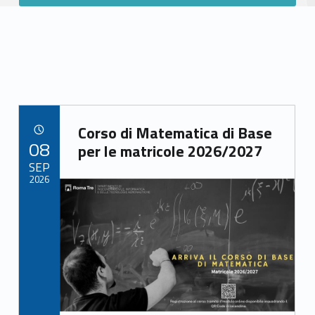
Link identifier archive #link-archive-50504
Corso di Matematica di Base
POSTED ON:
08
per le matricole 2026/2027
SEP
2026
Link identifier archive #link-archive-thumb-soap-93627