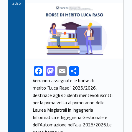
k
2026
Link identifier archive #link-archive-thumb-soap-36596
F
M
E
S
Link identifier share facebook archive #share-link-archive-22124
ac
as
m
h
Verranno assegnate le borse di
e
to
ai
ar
merito “Luca Raso” 2025/2026,
destinate agli studenti meritevoli iscritti
b
d
l
e
per la prima volta al primo anno delle
o
o
Lauree Magistrali in Ingegneria
o
n
Informatica e Ingegneria Gestionale e
k
dell’Automazione nell'a.a. 2025/2026.Le