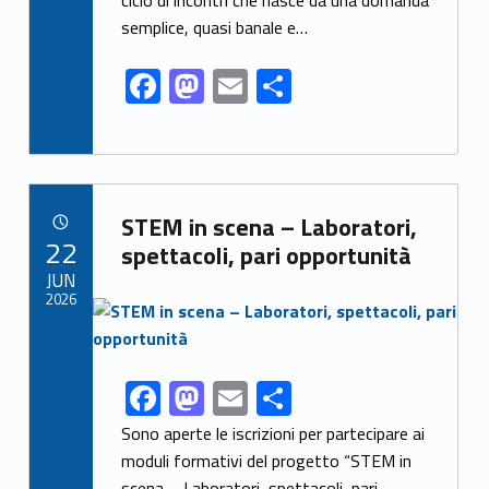
o
n
semplice, quasi banale e…
k
F
M
E
S
ac
as
m
h
e
to
ai
ar
b
d
l
e
Link identifier archive #link-archive-53825
o
o
STEM in scena – Laboratori,
POSTED ON:
22
o
n
spettacoli, pari opportunità
JUN
k
2026
Link identifier archive #link-archive-thumb-soap-20613
F
M
E
S
Link identifier share facebook archive #share-link-archive-54462
ac
as
m
h
Sono aperte le iscrizioni per partecipare ai
e
to
ai
ar
moduli formativi del progetto “STEM in
scena – Laboratori, spettacoli, pari