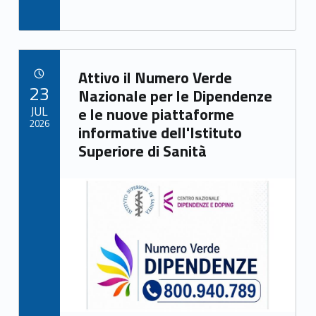
ac
as
m
h
e
to
ai
ar
b
d
l
e
Link identifier archive #link-archive-36367
o
o
Attivo il Numero Verde
POSTED ON:
23
o
n
Nazionale per le Dipendenze
JUL
e le nuove piattaforme
k
2026
informative dell'Istituto
Superiore di Sanità
Link identifier archive #link-archive-thumb-soap-31795