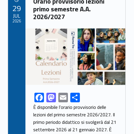
o
o
Orario provvisorio lezioni
POSTED ON:
29
o
n
primo semestre A.A.
JUL
2026/2027
k
2026
Link identifier archive #link-archive-thumb-soap-71434
F
M
E
S
Link identifier share facebook archive #share-link-archive-58552
ac
as
m
h
È disponibile l'orario provvisorio delle
e
to
ai
ar
lezioni del primo semestre 2026/2027. Il
primo periodo didattico si svolgerà dal 21
b
d
l
e
settembre 2026 al 21 gennaio 2027. È