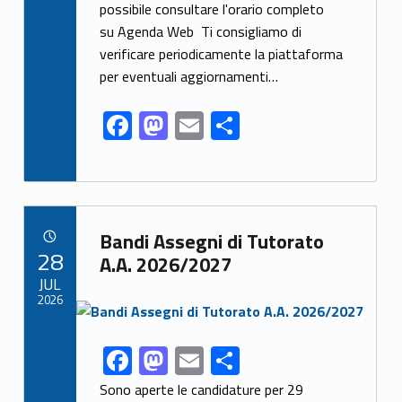
o
o
possibile consultare l'orario completo
o
n
su Agenda Web Ti consigliamo di
k
verificare periodicamente la piattaforma
per eventuali aggiornamenti…
F
M
E
S
ac
as
m
h
e
to
ai
ar
b
d
l
e
Link identifier archive #link-archive-3222
o
o
Bandi Assegni di Tutorato
POSTED ON:
28
o
n
A.A. 2026/2027
JUL
k
2026
Link identifier archive #link-archive-thumb-soap-59843
F
M
E
S
Link identifier share facebook archive #share-link-archive-37577
ac
as
m
h
Sono aperte le candidature per 29