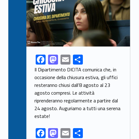
F
M
E
S
Link identifier share facebook archive #share-link-archive-33852
ac
as
m
h
Il Dipartimento DICITA comunica che, in
e
to
ai
ar
occasione della chiusura estiva, gli uffici
resteranno chiusi dall’8 agosto al 23
b
d
l
e
agosto compresi. Le attività
o
o
riprenderanno regolarmente a partire dal
o
n
24 agosto. Auguriamo a tutti una serena
k
estate!
F
M
E
S