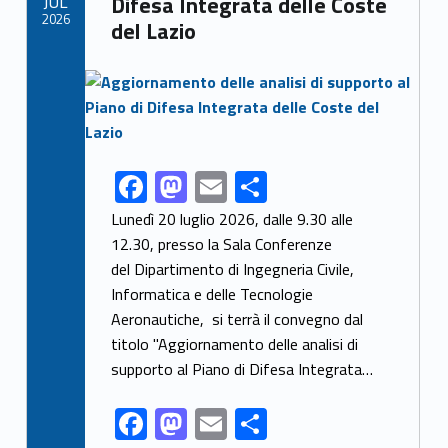
JUL
Difesa Integrata delle Coste
k
2026
del Lazio
Link identifier archive #link-archive-thumb-soap-79775
F
M
E
S
Link identifier share facebook archive #share-link-archive-68185
ac
as
m
h
Lunedì 20 luglio 2026, dalle 9.30 alle
e
to
ai
ar
12.30, presso la Sala Conferenze
del Dipartimento di Ingegneria Civile,
b
d
l
e
Informatica e delle Tecnologie
o
o
Aeronautiche, si terrà il convegno dal
o
n
titolo "Aggiornamento delle analisi di
k
supporto al Piano di Difesa Integrata…
F
M
E
S