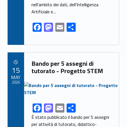
k
nell’ambito dei dati, dell’Intelligenza
Artificiale e…
F
M
E
S
ac
as
m
h
e
to
ai
ar
b
d
l
e
Link identifier archive #link-archive-43615
o
o
Bando per 5 assegni di
POSTED ON:
15
o
n
tutorato - Progetto STEM
MAY
k
2026
Link identifier archive #link-archive-thumb-soap-91025
F
M
E
S
Link identifier share facebook archive #share-link-archive-38344
ac
as
m
h
È stato pubblicato il bando per 5 assegni
e
to
ai
ar
per attività di tutorato, didattico-