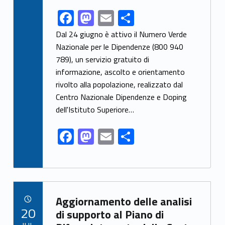
F
M
E
S
Link identifier share facebook archive #share-link-archive-43994
ac
as
m
h
Dal 24 giugno è attivo il Numero Verde
e
to
ai
ar
Nazionale per le Dipendenze (800 940
789), un servizio gratuito di
b
d
l
e
informazione, ascolto e orientamento
o
o
rivolto alla popolazione, realizzato dal
o
n
Centro Nazionale Dipendenze e Doping
k
dell'Istituto Superiore…
F
M
E
S
ac
as
m
h
e
to
ai
ar
b
d
l
e
Link identifier archive #link-archive-77618
o
o
Aggiornamento delle analisi
POSTED ON:
20
o
n
di supporto al Piano di