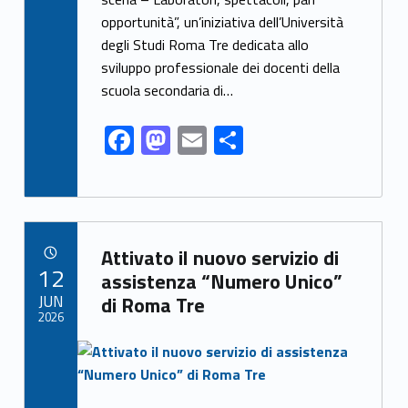
b
d
l
e
opportunità”, un’iniziativa dell’Università
o
o
degli Studi Roma Tre dedicata allo
o
n
sviluppo professionale dei docenti della
k
scuola secondaria di…
F
M
E
S
ac
as
m
h
e
to
ai
ar
b
d
l
e
Link identifier archive #link-archive-61999
o
o
Attivato il nuovo servizio di
POSTED ON:
12
o
n
assistenza “Numero Unico”
JUN
di Roma Tre
k
2026
Link identifier archive #link-archive-thumb-soap-78465