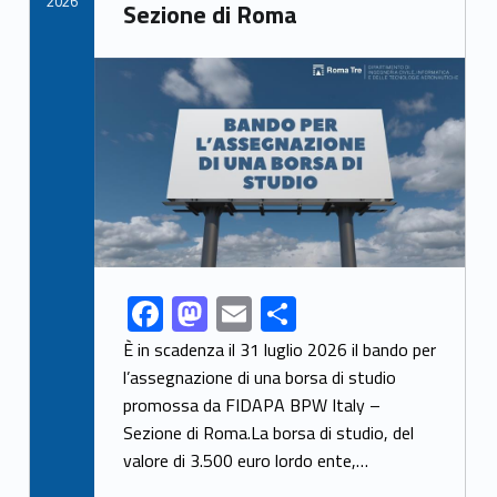
2026
Sezione di Roma
Link identifier archive #link-archive-thumb-soap-26698
F
M
E
S
Link identifier share facebook archive #share-link-archive-1976
ac
as
m
h
È in scadenza il 31 luglio 2026 il bando per
e
to
ai
ar
l’assegnazione di una borsa di studio
promossa da FIDAPA BPW Italy –
b
d
l
e
Sezione di Roma.La borsa di studio, del
o
o
valore di 3.500 euro lordo ente,…
o
n