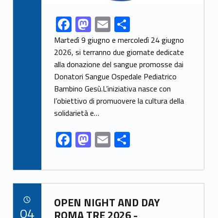
F
M
E
S
Link identifier share facebook archive #share-link-archive-21656
ac
as
m
h
Martedì 9 giugno e mercoledì 24 giugno
e
to
ai
ar
2026, si terranno due giornate dedicate
alla donazione del sangue promosse dai
b
d
l
e
Donatori Sangue Ospedale Pediatrico
o
o
Bambino Gesù.L’iniziativa nasce con
o
n
l’obiettivo di promuovere la cultura della
k
solidarietà e…
F
M
E
S
ac
as
m
h
e
to
ai
ar
b
d
l
e
Link identifier archive #link-archive-92246
o
o
OPEN NIGHT AND DAY
POSTED ON:
04
o
n
ROMA TRE 2026 -