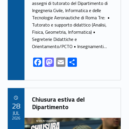
e
to
ai
ar
assegni di tutorato del Dipartimento di
Ingegneria Civile, Informatica e delle
b
d
l
e
Tecnologie Aeronautiche di Roma Tre: •
o
o
Tutorato e supporto didattico (Analisi,
o
n
Fisica, Geometria, Informatica) •
k
Segreterie Didattiche e
Orientamento/PCTO • Insegnamenti…
F
M
E
S
ac
as
m
h
e
to
ai
ar
b
d
l
e
Link identifier archive #link-archive-52627
o
o
Chiusura estiva del
POSTED ON:
28
o
n
Dipartimento
JUL
k
2026
Link identifier archive #link-archive-thumb-soap-36811