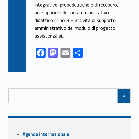
integrative, propedeutiche e di recupero,
b
d
l
e
per supporto di tipo amministrativo-
o
o
didattico (Tipo B – attività di supporto
o
n
amministrativo del modulo di progetto,
k
assistenza ai…
F
M
E
S
ac
as
m
h
e
to
ai
ar
b
d
l
e
Posts Navigation
o
o
»
o
n
k
Sidebar
Agenda internazionale