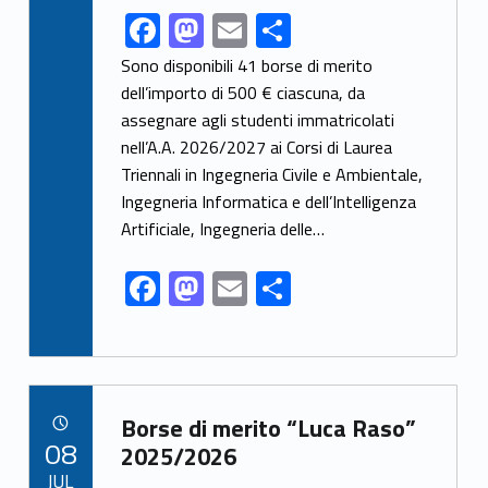
F
M
E
S
Link identifier share facebook archive #share-link-archive-6271
ac
as
m
h
Sono disponibili 41 borse di merito
e
to
ai
ar
dell’importo di 500 € ciascuna, da
assegnare agli studenti immatricolati
b
d
l
e
nell’A.A. 2026/2027 ai Corsi di Laurea
o
o
Triennali in Ingegneria Civile e Ambientale,
o
n
Ingegneria Informatica e dell’Intelligenza
k
Artificiale, Ingegneria delle…
F
M
E
S
ac
as
m
h
e
to
ai
ar
b
d
l
e
Link identifier archive #link-archive-18402
o
o
Borse di merito “Luca Raso”
POSTED ON:
08
o
n
2025/2026
JUL