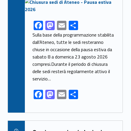
Link identifier archive #link-archive-thumb-soap-14549
F
M
E
S
Link identifier share facebook archive #share-link-archive-43883
ac
as
m
h
Sulla base della programmazione stabilita
e
to
ai
ar
dall’Ateneo, tutte le sedi resteranno
chiuse in occasione della pausa estiva da
b
d
l
e
sabato 8 a domenica 23 agosto 2026
o
o
compresi.Durante il periodo di chiusura
o
n
delle sedi resterà regolarmente attivo il
k
servizio…
F
M
E
S
ac
as
m
h
e
to
ai
ar
b
d
l
e
Link identifier archive #link-archive-20655