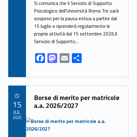
ac
as
m
h
Si comunica che il Servizio di Supporto
e
to
ai
ar
Psicologico dell’Università Roma Tre sarà
sospeso per la pausa estiva a partire dal
b
d
l
e
15 luglio e riprenderà regolarmente le
o
o
proprie attività dal 15 settembre 2026.Il
o
n
Servizio di Supporto…
k
F
M
E
S
ac
as
m
h
e
to
ai
ar
b
d
l
e
Link identifier archive #link-archive-132
o
o
Borse di merito per matricole
POSTED ON:
15
o
n
a.a. 2026/2027
JUL
k
2026
Link identifier archive #link-archive-thumb-soap-18650