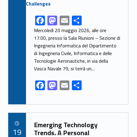
F
M
E
S
Link identifier share facebook archive #share-link-archive-82971
ac
as
m
h
Mercoledì 20 maggio 2026, alle ore
e
to
ai
ar
17.00, presso la Sala Riunioni – Sezione di
Ingegneria Informatica del Dipartimento
b
d
l
e
di Ingegneria Civile, Informatica e delle
o
o
Tecnologie Aeronautiche, in via della
o
n
Vasca Navale 79, si terrà un…
k
F
M
E
S
ac
as
m
h
e
to
ai
ar
b
d
l
e
Link identifier archive #link-archive-29517
o
o
Emerging Technology
POSTED ON:
19
o
n
Trends. A Personal