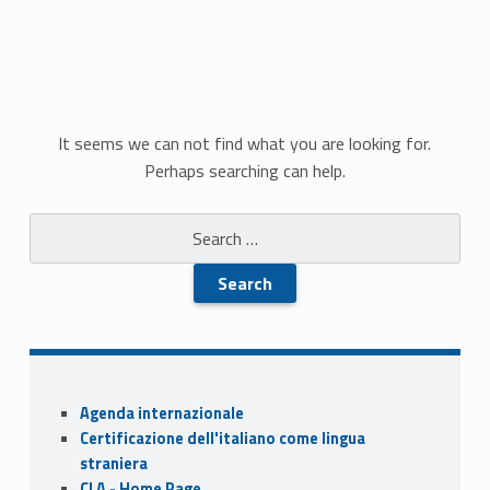
N
It seems we can not find what you are looking for.
Perhaps searching can help.
o
Search for:
t
h
i
n
Sidebar
g
Agenda internazionale
Certificazione dell'italiano come lingua
F
straniera
CLA - Home Page