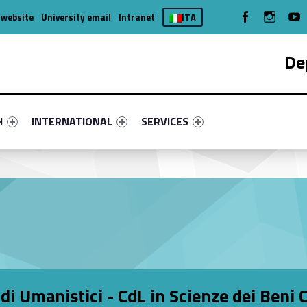
WebMan on Facebook
WebMan on
We
 website
University email
Intranet
ITA
De
nu-primary-88256-4
fier #link-menu-primary-3858-7
Link identifier #link-menu-primary-25921-11
Link identifier #link-menu-primary-3
H
INTERNATIONAL
SERVICES
di Umanistici - CdL in Scienze dei Beni C