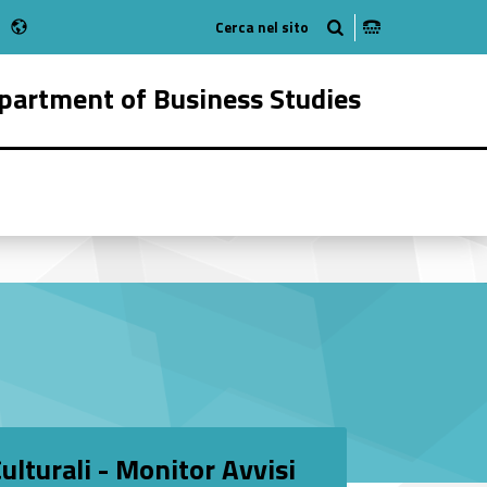
Radio
 Instagram
bMan on Youtube
partment of Business Studies
348-16
ulturali - Monitor Avvisi