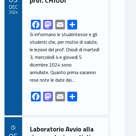
prof. CHIODI
o
n
DEC
2024
k
F
M
E
S
Link identifier share facebook archive #share-link-archive-79661
ac
as
m
h
Si informano le studentesse e gli
e
to
ai
ar
studenti che, per motivi di salute,
le lezioni del prof. Chiodi di martedì
b
d
l
e
3, mercoledì 4 e giovedì 5
o
o
dicembre 2024 sono
o
n
annullate. Quanto prima saranno
k
rese note le date dei…
F
M
E
S
ac
as
m
h
e
to
ai
ar
b
d
l
e
Link identifier archive #link-archive-28823
Laboratorio Avvio alla
o
o
POSTED ON:
05