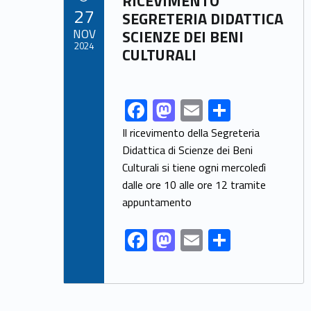
RICEVIMENTO
o
o
POSTED ON:
27
SEGRETERIA DIDATTICA
o
n
NOV
SCIENZE DEI BENI
2024
CULTURALI
k
F
M
E
S
Link identifier share facebook archive #share-link-archive-97705
ac
as
m
h
Il ricevimento della Segreteria
e
to
ai
ar
Didattica di Scienze dei Beni
Culturali si tiene ogni mercoledì
b
d
l
e
dalle ore 10 alle ore 12 tramite
o
o
appuntamento
o
n
F
M
E
S
k
ac
as
m
h
e
to
ai
ar
b
d
l
e