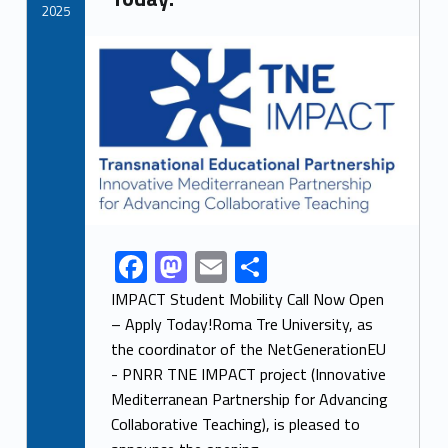
k
2025
Link identifier archive #link-archive-thumb-soap-4731
F
M
E
S
Link identifier share facebook archive #share-link-archive-24493
ac
as
m
h
IMPACT Student Mobility Call Now Open
e
to
ai
ar
– Apply Today!Roma Tre University, as
the coordinator of the NetGenerationEU
b
d
l
e
- PNRR TNE IMPACT project (Innovative
o
o
Mediterranean Partnership for Advancing
o
n
Collaborative Teaching), is pleased to