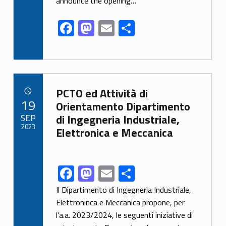
k
announce the opening…
F
M
E
S
ac
as
m
h
e
to
ai
ar
b
d
l
e
Link identifier archive #link-archive-5736
o
o
PCTO ed Attività di
POSTED ON:
19
o
n
Orientamento Dipartimento
SEP
di Ingegneria Industriale,
k
2023
Elettronica e Meccanica
F
M
E
S
Link identifier share facebook archive #share-link-archive-48301
ac
as
m
h
Il Dipartimento di Ingegneria Industriale,
e
to
ai
ar
Elettroninca e Meccanica propone, per
l'a.a. 2023/2024, le seguenti iniziative di
b
d
l
e