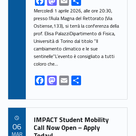
F
M
E
S
ac
as
m
h
Mercoledì 1 aprile 2026, alle ore 20:30,
e
to
ai
ar
presso l'Aula Magna del Rettorato (Via
Ostiense,133), si terrà la conferenza della
b
d
l
e
prof. Elisa PalazziDipartimento di Fisica,
o
o
Università di Torino dal titolo "Il
o
n
cambiamento climatico e le sue
k
sentinelle"L’evento è consigliato a tutti
coloro che…
F
M
E
S
ac
as
m
h
e
to
ai
ar
b
d
l
e
Link identifier archive #link-archive-57998
o
o
IMPACT Student Mobility
POSTED ON:
06
o
n
Call Now Open – Apply
MAR
Today!