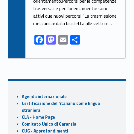
orientamento:Percorsi per le competenze
o
o
trasversali e per l’orientamento: sono
o
n
attivi due nuovi percorsi “La trasmissione
k
meccanica: dalla bicicletta alle vetture…
F
M
E
S
ac
as
m
h
e
to
ai
ar
b
d
l
e
o
o
o
n
Sidebar
k
Agenda internazionale
Certificazione dell'italiano come lingua
straniera
CLA - Home Page
Comitato Unico di Garanzia
CUG - Approfondimenti