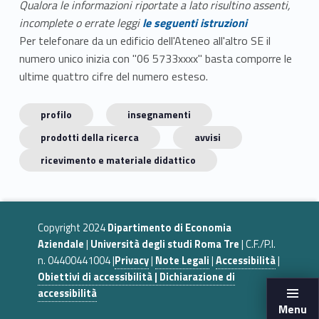
Qualora le informazioni riportate a lato risultino assenti,
incomplete o errate leggi
le seguenti istruzioni
Per telefonare da un edificio dell'Ateneo all'altro SE il
numero unico inizia con "06 5733xxxx" basta comporre le
ultime quattro cifre del numero esteso.
profilo
insegnamenti
prodotti della ricerca
avvisi
ricevimento e materiale didattico
Copyright 2024
Dipartimento di Economia
Aziendale
|
Università degli studi Roma Tre
| C.F./P.I.
n. 04400441004 |
Privacy
|
Note Legali
|
Accessibilità
|
Obiettivi di accessibilità | Dichiarazione di
accessibilità
Menu