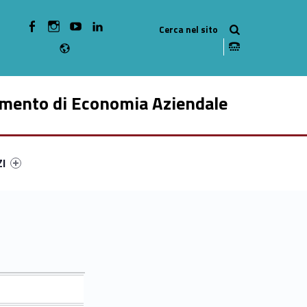
WebMan on Facebook
WebMan on Instagram
WebMan on Youtube
WebMan on Linkedin
Radio
imento di Economia Aziendale
ry-27692-49
ntifier #link-menu-primary-58425-59
ZI