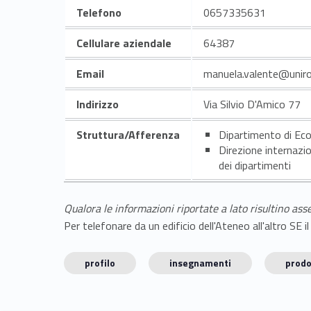
Telefono
0657335631
Cellulare aziendale
64387
Email
manuela.valente@unir
Indirizzo
Via Silvio D'Amico 77
Struttura/Afferenza
Dipartimento di Ec
Direzione internazi
dei dipartimenti
Qualora le informazioni riportate a lato risultino ass
Per telefonare da un edificio dell'Ateneo all'altro S
profilo
insegnamenti
prodo