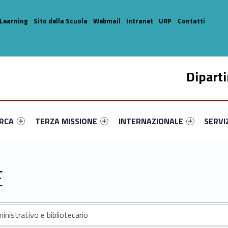
Learning
Sito della Scuola
Webmail
Intranet
URP
Contatti
Dipart
enu-primary-46879-14
dentifier #link-menu-primary-61206-33
Link identifier #link-menu-primary-93031-44
Link identifier #link-menu-prima
Link ide
ERCA
TERZA MISSIONE
INTERNAZIONALE
SERVI
E
nistrativo e bibliotecario