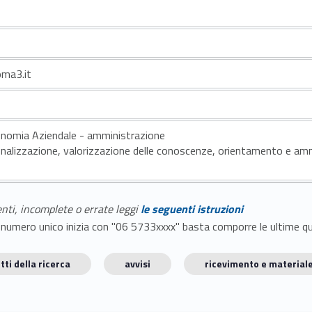
oma3.it
onomia Aziendale - amministrazione
onalizzazione, valorizzazione delle conoscenze, orientamento e am
enti, incomplete o errate leggi
le seguenti istruzioni
E il numero unico inizia con "06 5733xxxx" basta comporre le ultime 
tti della ricerca
avvisi
ricevimento e materiale