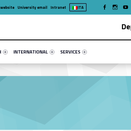
WebMan on Facebook
WebMan on
We
 website
University email
Intranet
ITA
De
nu-primary-75764-4
fier #link-menu-primary-38905-7
Link identifier #link-menu-primary-28854-11
Link identifier #link-menu-primary-
H
INTERNATIONAL
SERVICES