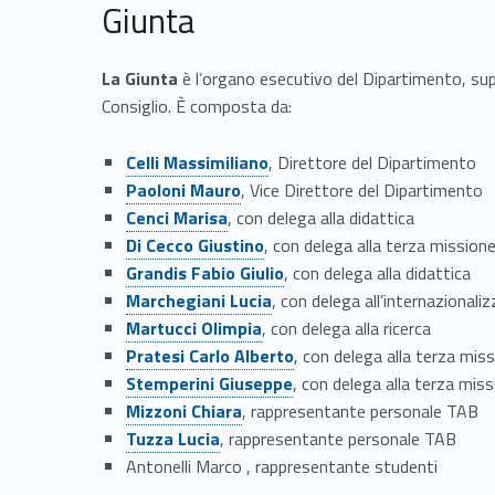
Giunta
n
La Giunta
è l’organo esecutivo del Dipartimento, supp
i
Consiglio. È composta da:
Link identifier #identifier__7605-9
Celli Massimiliano
, Direttore del Dipartimento
Link identifier #identifier__96203-10
Paoloni Mauro
, Vice Direttore del Dipartimento
Link identifier #identifier__129929-11
Cenci Marisa
, con delega alla didattica
Link identifier #identifier__104244-12
Di Cecco Giustino
, con delega alla terza missione,
Link identifier #identifier__47589-13
Grandis Fabio Giulio
, con delega alla didattica
Link identifier #identifier__128670-14
Marchegiani Lucia
, con delega all’internazionali
Link identifier #identifier__14260-15
Martucci Olimpia
, con delega alla ricerca
Link identifier #identifier__52694-16
Pratesi Carlo Alberto
, con delega alla terza mis
Link identifier #identifier__53761-17
Stemperini Giuseppe
, con delega alla terza mis
Link identifier #identifier__165344-18
Mizzoni Chiara
, rappresentante personale TAB
Link identifier #identifier__70777-19
Tuzza Lucia
, rappresentante personale TAB
Antonelli Marco , rappresentante studenti