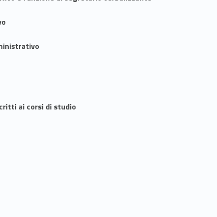
ivo
inistrativo
itti ai corsi di studio