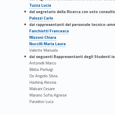
e
Link identifier #identifier__183384-4
Tuzza Lucia
c
dal segretario della Ricerca con voto consult
Link identifier #identifier__195615-5
Palozzi Carlo
o
dai rappresentanti del personale tecnico-amm
Link identifier #identifier__126443-6
Fanchiotti Francesca
m
Link identifier #identifier__14758-7
Mizzoni Chiara
Link identifier #identifier__93127-8
Nuccilli Maria Laura
m
Valente Manuela
dai seguenti Rappresentanti degli Studenti iscr
i
Antonelli Marco
Bibba Pierluigi
s
De Angelis Silvia
Haxhiraj Alessia
s
Malvani Cesare
Marano Sofia Agnese
i
Paradiso Luca
o