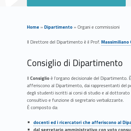
Home
»
Dipartimento
»
Organi e commissioni
Link identifier #identifier__128525-1
O
Il Direttore del Dipartimento è il Prof.
Massimiliano C
r
Consiglio di Dipartimento
g
Il
Consiglio
è l’organo decisionale del Dipartimento. È
a
afferiscono al Dipartimento, dai rappresentanti del 
degli studenti iscritti ai corsi di studio e al dottora
n
consultivo e funzione di segretario verbalizzante.
È composto da:
i
Link identifier #identifier__135623-3
docenti ed i ricercatori che afferiscono al Di
dal segretario amministrativo con voto consul