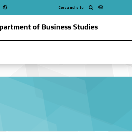
Radio
 Instagram
bMan on Youtube
partment of Business Studies
56128-16