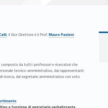
Link identifier #identifier__72389-2
elli
, il Vice Direttore è il Prof.
Mauro Paoloni
.
 composto da tutti i professori e ricercatori che
personale tecnico-amministrativo, dai rappresentanti
to di ricerca, dal segretario amministrativo con voto
partimento
tivo e funzione di segretario verbalizzante