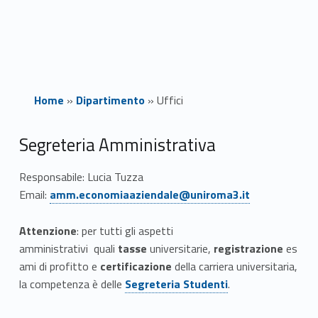
Home
»
Dipartimento
»
Uffici
U
Segreteria Amministrativa
f
Responsabile: Lucia Tuzza
Link identifier #identifier__135992-1
Email:
amm.economiaaziendale@uniroma3.it
f
i
Attenzione
: per tutti gli aspetti
amministrativi quali
tasse
universitarie,
registrazione
es
c
ami di profitto e
certificazione
della carriera universitaria,
Link identifier #identifier__67811-1
Link identifier #identifier__24229-1
i
la competenza è delle
Segreteria Studenti
.