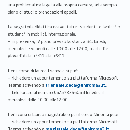
una problematica legata alla propria carriera, ad esempio
piano di studi o prenotazioni appelli.
La segreteria didattica riceve futur* student* o iscritt* o
student* in mobilità internazionale:
– in presenza, IV piano presso la stanza 34, lunedì,
mercoledì e venerdì dalle 10:00 alle 12:00, martedì e
giovedì dalle 14:00 alle 16:00.
Per il corso di laurea triennale si può:
– richiedere un appuntamento su piattaforma Microsoft
Link identifier #identifier__51250-3
Teams scrivendo a
triennale.deca@uniroma3.it,
;
– telefonare al numero 06/57335606 il lunedì e il
mercoledì dalle 10.00 alle12.00.
Per i corsi di laurea magistrale o per il corso Minor si può:
– richiedere un appuntamento su piattaforma Microsoft
Link identifier #identifier__13035-4
Teams scrivendo a
magistrale.deca@uniroma3.it
;