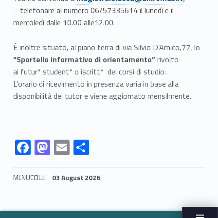
– telefonare al numero 06/57335614 il lunedì e il
mercoledì dalle 10.00 alle12.00.
È inoltre situato, al piano terra di via Silvio D’Amico,77, lo
“Sportello informativo di orientamento”
rivolto
ai futur* student* o iscritt* dei corsi di studio.
L’orario di ricevimento in presenza varia in base alla
disponibilità dei tutor e viene aggiornato mensilmente.
Link identifier #identifier__187020-5
Link identifier #identifier__99039-6
Link identifier #identifier__175321-7
Link identifier #identifier__33219-8
F
M
E
S
ac
as
m
h
e
to
ai
ar
MLNUCCILLI
03 August 2026
b
d
l
e
Skip back to navigation
o
o