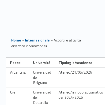
Home
»
Internazionale
»
Accordi e attività
didattica internazionali
A
Paese
Università
Tipologia/scadenza
c
Argentina
Universidad
Ateneo/21/05/2026
de
c
Belgrano
o
Cile
Universidad
Ateneo/rinnovo automatico
r
del
per 2024/2025
Desarollo