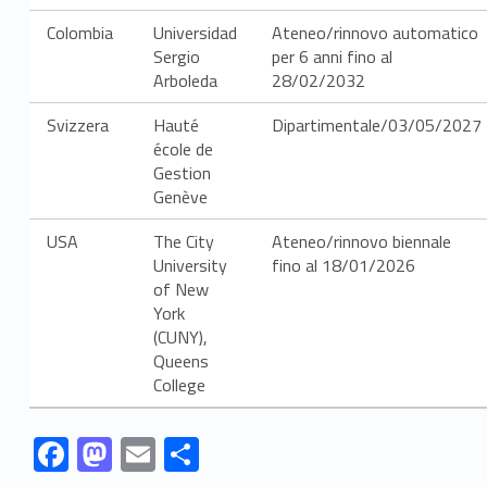
d
Colombia
Universidad
Ateneo/rinnovo automatico
i
Sergio
per 6 anni fino al
Arboleda
28/02/2032
e
Svizzera
Hauté
Dipartimentale/03/05/2027
a
école de
Gestion
t
Genève
t
USA
The City
Ateneo/rinnovo biennale
i
University
fino al 18/01/2026
of New
v
York
(CUNY),
i
Queens
College
t
à
Link identifier #identifier__148588-1
Link identifier #identifier__41085-2
Link identifier #identifier__170526-3
Link identifier #identifier__59663-4
F
M
E
S