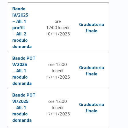
i
Link identifier #identifier__5141-31
Bando
n
IV/2025
Link identifier #identifier__159706-32
– All. 1
ore
t
Link identifier #identifier__64802-34
Graduatoria
profili
12:00 lunedì
finale
Link identifier #identifier__19664-33
e
–
All. 2
10/11/2025
modulo
g
domanda
r
Link identifier #identifier__137440-35
Bando POT
V/2025
ore 12:00
Link identifier #identifier__166784-37
a
Graduatoria
Link identifier #identifier__169494-36
–
All. 1
lunedì
finale
modulo
17/11/2025
t
domanda
i
Link identifier #identifier__49738-38
Bando POT
VI/2025
ore 12:00
v
Link identifier #identifier__131374-40
Graduatoria
Link identifier #identifier__26801-39
–
All. 1
lunedì
finale
e
modulo
17/11/2025
domanda
,