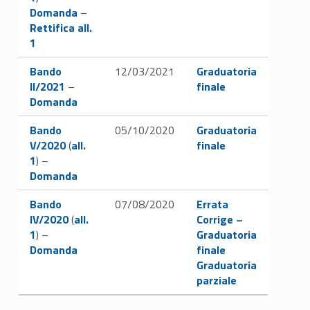
Link identifier #identifier__191238-206
Domanda
–
Rettifica all.
1
Link identifier #identifier__134600-208
Link identifier #identifier__116796-210
Bando
12/03/2021
Graduatoria
Link identifier #identifier__128519-209
II/2021
–
finale
Domanda
Link identifier #identifier__5573-211
Link identifier #identifier__66178-214
Bando
05/10/2020
Graduatoria
Link identifier #identifier__81766-212
V/2020
(
all.
finale
Link identifier #identifier__29839-213
1
) –
Domanda
Link identifier #identifier__187508-215
Link identifier #identifier__180698-218
Bando
07/08/2020
Errata
Link identifier #identifier__119072-216
IV/2020
(
all.
Corrige –
Link identifier #identifier__84726-217
1
) –
Graduatoria
Domanda
finale
Link identifier #identifier__85040-219
Graduatoria
parziale