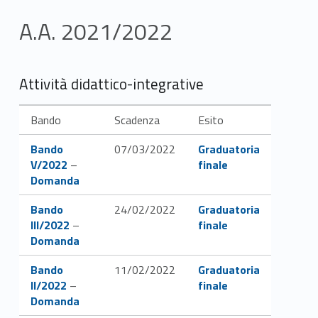
A.A. 2021/2022
Attività didattico-integrative
Bando
Scadenza
Esito
Link identifier #identifier__80748-152
Link identifier #identifier__170189-154
Bando
07/03/2022
Graduatoria
Link identifier #identifier__166592-153
V/2022
–
finale
Domanda
Link identifier #identifier__68551-155
Link identifier #identifier__184441-157
Bando
24/02/2022
Graduatoria
Link identifier #identifier__164937-156
III/2022
–
finale
Domanda
Link identifier #identifier__22303-158
Link identifier #identifier__182028-160
Bando
11/02/2022
Graduatoria
Link identifier #identifier__599-159
II/2022
–
finale
Domanda