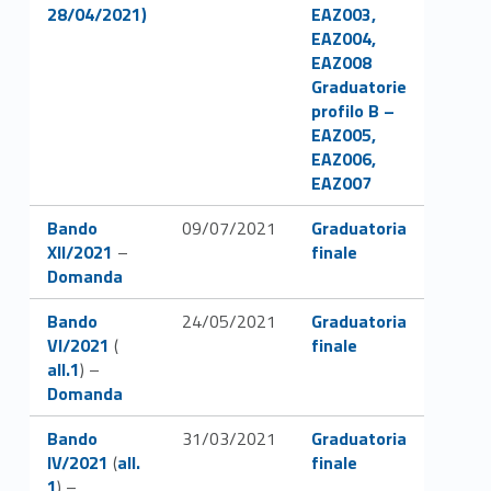
28/04/2021)
EAZ003,
EAZ004,
EAZ008
Link identifier #identifier__64873-195
Graduatorie
profilo B –
EAZ005,
EAZ006,
EAZ007
Link identifier #identifier__171872-196
Link identifier #identifier__118792-198
Bando
09/07/2021
Graduatoria
Link identifier #identifier__120618-197
XII/2021
–
finale
Domanda
Link identifier #identifier__81745-199
Link identifier #identifier__183611-202
Bando
24/05/2021
Graduatoria
Link identifier #identifier__104054-200
VI/2021
(
finale
Link identifier #identifier__68437-201
all.1
) –
Domanda
Link identifier #identifier__164620-203
Link identifier #identifier__169521-207
Bando
31/03/2021
Graduatoria
Link identifier #identifier__163784-204
IV/2021
(
all.
finale
Link identifier #identifier__109657-205
1
) –