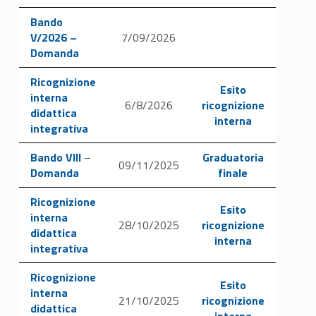
i
Link identifier #identifier__86279-1
Bando
Link identifier #identifier__3985-2
V/2026 –
7/09/2026
p
Domanda
e
Link identifier #identifier__3276-3
Ricognizione
Link identifier #identifier__140352-4
Esito
interna
r
6/8/2026
ricognizione
didattica
interna
a
integrativa
Link identifier #identifier__106023-5
Link identifier #identifier__72518-6
Link identifier #identifier__16507-7
t
Bando VIII
–
Graduatoria
09/11/2025
Domanda
finale
t
Link identifier #identifier__74802-8
Ricognizione
Link identifier #identifier__91573-9
Esito
i
interna
28/10/2025
ricognizione
didattica
v
interna
integrativa
i
Link identifier #identifier__161699-10
Ricognizione
Link identifier #identifier__44172-11
Esito
interna
t
21/10/2025
ricognizione
didattica
interna