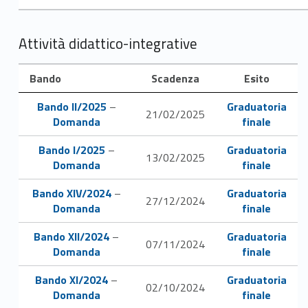
h
e
Attività didattico-integrative
e
Bando
Scadenza
Esito
d
Link identifier #identifier__109107-46
Link identifier #identifier__8222-47
Link identifier #identifier__82547-48
Bando II/2025
–
Graduatoria
21/02/2025
Domanda
finale
i
Link identifier #identifier__81050-49
Link identifier #identifier__198929-50
Link identifier #identifier__198640-51
Bando I/2025
–
Graduatoria
r
13/02/2025
Domanda
finale
e
Link identifier #identifier__30486-52
Link identifier #identifier__100471-53
Link identifier #identifier__52437-54
Bando XIV/2024
–
Graduatoria
27/12/2024
c
Domanda
finale
Link identifier #identifier__14116-55
Link identifier #identifier__89668-56
Link identifier #identifier__112969-57
u
Bando XII/2024
–
Graduatoria
07/11/2024
Domanda
finale
p
Link identifier #identifier__112400-58
Link identifier #identifier__175750-59
Link identifier #identifier__158988-60
Bando XI/2024
–
Graduatoria
02/10/2024
e
Domanda
finale