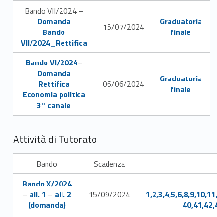
r
Link identifier #identifier__188298-61
Bando VII/2024 –
Link identifier #identifier__165046-63
Domanda
Graduatoria
o
15/07/2024
Link identifier #identifier__107737-62
Bando
finale
VII/2024_Rettifica
Link identifier #identifier__133385-64
Link identifier #identifier__149870-65
Bando VI/2024
–
Domanda
Link identifier #identifier__135389-67
Graduatoria
Link identifier #identifier__7213-66
Rettifica
06/06/2024
finale
Economia politica
3° canale
Attività di Tutorato
Bando
Scadenza
Link identifier #identifier__9870-68
Bando X/2024
Link identifier #identifier__105679-69
Link identifier #identifier__171201-70
–
all. 1
–
all. 2
15/09/2024
1,2,3,4,5,6,8,9,10,1
(domanda)
40,41,42,