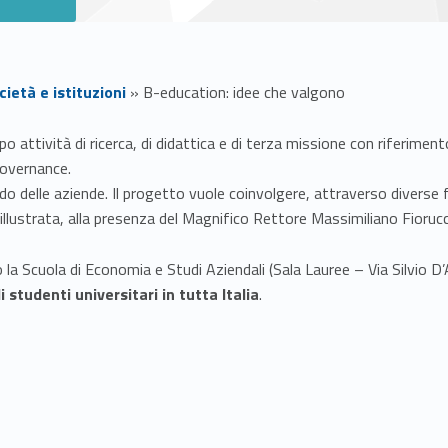
ietà e istituzioni
»
B-education: idee che valgono
attività di ricerca, di didattica e di terza missione con riferimento 
 governance.
o delle aziende. Il progetto vuole coinvolgere, attraverso diverse f
illustrata, alla presenza del Magnifico Rettore Massimiliano Fiorucc
 la Scuola di Economia e Studi Aziendali (Sala Lauree – Via Silvio D
studenti universitari in tutta Italia
.