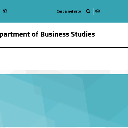
Radio
 Instagram
bMan on Youtube
partment of Business Studies
28346-16