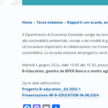
Home
»
Terza missione
»
Rapporti con scuole, soc
B
Il Dipartimento di Economia Aziendale svolge da tempo 
alla sostenibilità ambientale, sociale e dei modelli di
-
Un’occasione importante di collaborazione con il mond
sostenibilità. La seconda edizione del progetto verrà 
e
Martedì 4 giugno 2024, dalle 15:00 alle 16.30, presso
d
B-Education, gestito da BPER Banca e rivolto agli 
u
Qui le slide dell’incontro:
Link identifier #identifier__36408-1
Progetto B-education_Ed 2024 1
c
Link identifier #identifier__25372-2
Presentazione HR B-EDUCATION 04.06.2024
Link identifier #identifier__116281-3
Link identifier #identifier__15804-4
Link identifier #identifier__7221-5
Link identifier #identifier__39036-6