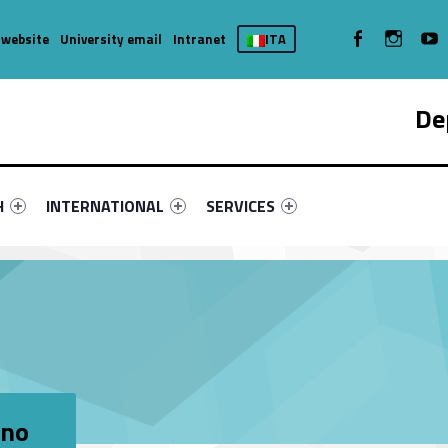
WebMan on Facebook
WebMan on
We
 website
University email
Intranet
ITA
De
nu-primary-17946-4
fier #link-menu-primary-12011-7
Link identifier #link-menu-primary-58146-11
Link identifier #link-menu-primary-
H
INTERNATIONAL
SERVICES
ono