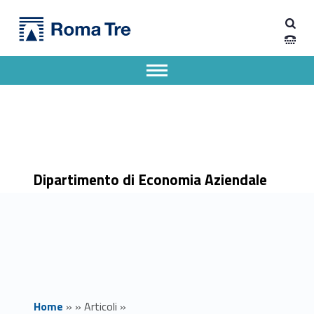
Primary Menu
Dipartimento di Economia Aziendale
Giornata delle matricole 2025 - Economia e gestione aziendale L-18 - Dipartimento di Economia Aziendale
Dipartimento di Economia Aziendale dell'Università degli Studi Roma Tre
Apri il menu secondario
Header info sidebar
Dipartimento di Economia Aziendale
Home
»
»
Articoli
»