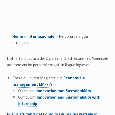
Home
»
Internazionale
»
Percorsi in lingua
straniera
P
L’offerta didattica del Dipartimento di Economia Aziendale
propone anche percorsi erogati in lingua inglese:
e
Link identifier #identifier__52789-1
r
Corso di Laurea Magistrale in
Economia e
management LM-77:
c
Link identifier #identifier__183453-2
Curriculum
Innovation and Sustainability
Link identifier #identifier__108884-3
Curriculum
Innovation and Sustainability with
o
internship
r
Link identifier #identifier__51511-4
Futuri studenti del Corso di Laurea magistrale in