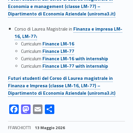
s
Economia e management (classe LM-77) –
Dipartimento di Economia Aziendale (uniroma3.it)
i
Link identifier #identifier__138025-5
i
Corso di Laurea Magistrale in
Finanza e impresa LM-
Link identifier #identifier__124041-6
16, LM-77
:
n
Link identifier #identifier__133325-7
Curriculum
Finance LM-16
Link identifier #identifier__83654-8
Curriculum
Finance LM-77
l
Link identifier #identifier__93358-9
Curriculum
Finance LM-16 with internship
Link identifier #identifier__185201-10
i
Curriculum
Finance LM-77 with internship
n
Link identifier #identifier__115352-11
Futuri studenti del Corso di Laurea magistrale in
Finanza e Impresa (classe LM-16, LM-77) –
g
Dipartimento di Economia Aziendale (uniroma3.it)
u
Link identifier #identifier__32147-12
Link identifier #identifier__20254-13
Link identifier #identifier__186585-14
Link identifier #identifier__148709-15
F
M
E
C
a
ac
as
m
o
s
e
to
ai
n
FFANCHIOTTI
13 Maggio 2026