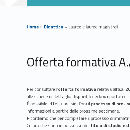
Home
»
Didattica
»
Lauree e lauree magistrali
L
a
Offerta formativa A
u
r
Per consultare l’
offerta formativa
relativa all’a.a.
2
e
alle schede di dettaglio disponibili nei box riportati di
È possibile effettuare sin d’ora il
processo di pre-is
e
informazioni a partire dalle prossime settimane.
Ricordiamo che per completare il processo di immatrico
Coloro che sono in possesso del
titolo di studio es