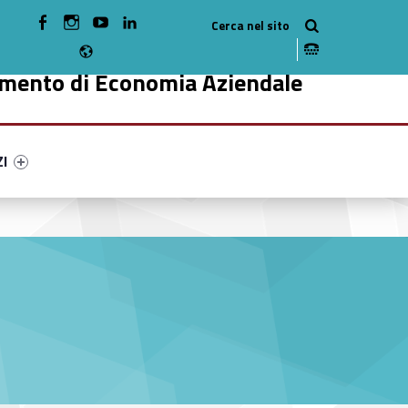
WebMan on Facebook
WebMan on Instagram
WebMan on Youtube
WebMan on Linkedin
Radio
imento di Economia Aziendale
ry-66654-49
ntifier #link-menu-primary-68576-59
ZI