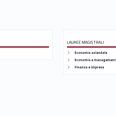
LAUREE MAGISTRALI
Link identifier #identifier__47556-4
Economia aziendale
Link identifier #identifier__70932-5
Economia e management
Link identifier #identifier__126955-6
Finanza e impresa