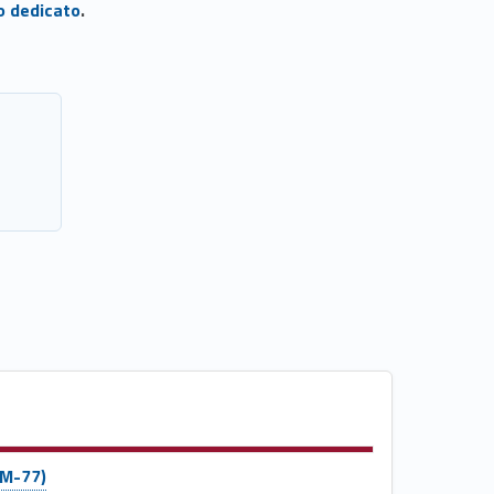
o dedicato
.
LM-77)