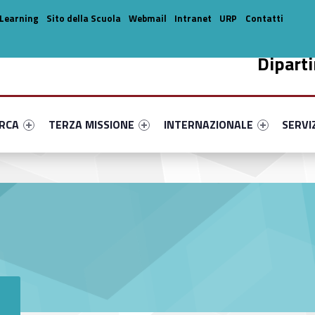
Learning
Sito della Scuola
Webmail
Intranet
URP
Contatti
Dipart
enu-primary-29764-14
dentifier #link-menu-primary-69877-33
Link identifier #link-menu-primary-17592-44
Link identifier #link-menu-prima
Link ide
ERCA
TERZA MISSIONE
INTERNAZIONALE
SERVI