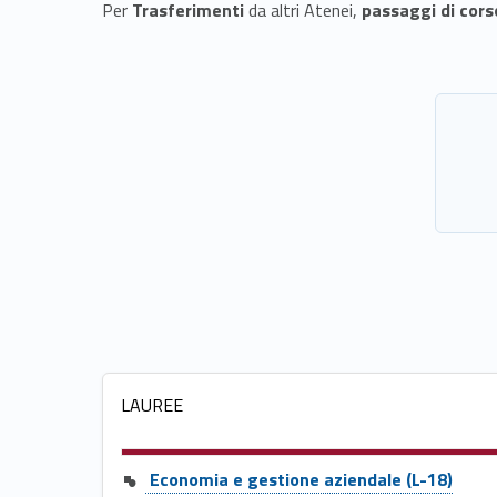
e
Per
Trasferimenti
da altri Atenei,
passaggi di cors
l
a
u
r
e
e
m
LAUREE
a
g
Economia e gestione aziendale (L-18)