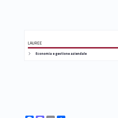
LAUREE
Link identifier #identifier__76739-3
Economia e gestione aziendale
Link identifier #identifier__64749-7
Link identifier #identifier__101506-8
Link identifier #identifier__138369-9
Link identifier #identifier__189006-10