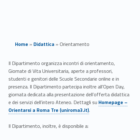
Home
»
Didattica
»
Orientamento
Link identifier #identifier__188365-1
O
Il Dipartimento organizza incontri di orientamento,
Link identifier #iden ai
Giornate di Vita Universitaria, aperte a
professori,
r
studenti e genitori delle Scuole Secondarie online e in
i
presenza. Il Dipartimento partecipa inoltre all’Open Day,
giornata dedicata alla presentazione dell’offerta didattica
e
Link identifier #identifier__84611-1
e dei servizi dell’intero Ateneo. Dettagli su
Homepage –
Orientarsi a Roma Tre (uniroma3.it)
.
n
t
Il Dipartimento, inoltre, è disponibile a: