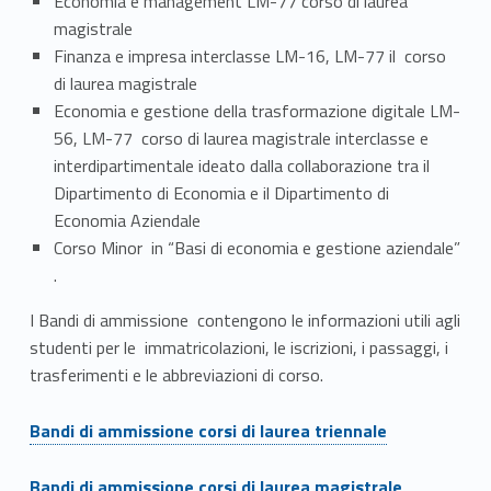
Economia e management LM-77 corso di laurea
magistrale
Finanza e impresa interclasse LM-16, LM-77 il corso
di laurea magistrale
Economia e gestione della trasformazione digitale LM-
56, LM-77 corso di laurea magistrale interclasse e
interdipartimentale ideato dalla collaborazione tra il
Dipartimento di Economia e il Dipartimento di
Economia Aziendale
Corso Minor in “Basi di economia e gestione aziendale”
.
I Bandi di ammissione contengono le informazioni utili agli
studenti per le immatricolazioni, le iscrizioni, i passaggi, i
trasferimenti e le abbreviazioni di corso.
Link identifier #identifier__109538-5
Bandi di ammissione corsi di laurea triennale
Link identifier #identifier__74014-6
Bandi di ammissione corsi di laurea magistrale