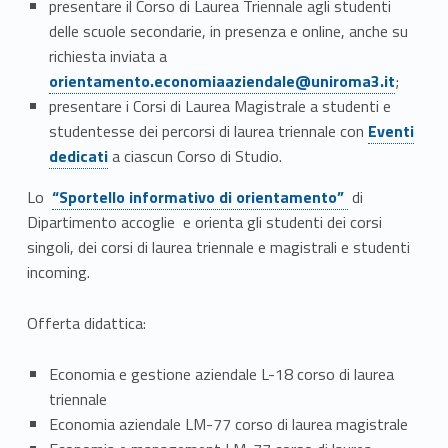
a
presentare il Corso di Laurea Triennale agli studenti
m
delle scuole secondarie, in presenza e online, anche su
Link identifier #identifier__126380-2
richiesta inviata a
e
orientamento.economiaaziendale@uniroma3.it
;
presentare i Corsi di Laurea Magistrale a studenti e
n
Link identifier #identifier__5031-3
studentesse dei percorsi di laurea triennale con
Eventi
t
dedicati
a ciascun Corso di Studio.
Link identifier #identifier__167979-4
o
Lo
“Sportello informativo di orientamento”
di
Dipartimento accoglie e orienta gli studenti dei corsi
singoli, dei corsi di laurea triennale e magistrali e studenti
incoming.
Offerta didattica:
Economia e gestione aziendale L-18 corso di laurea
triennale
Economia aziendale LM-77 corso di laurea magistrale