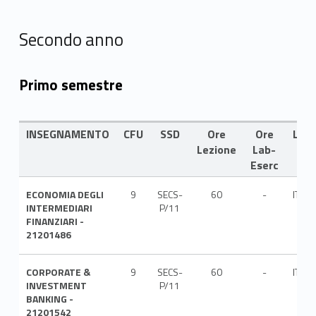
Secondo anno
Primo semestre
INSEGNAMENTO
CFU
SSD
Ore
Ore
LIN
Lezione
Lab-
Eserc
ECONOMIA DEGLI
9
SECS-
60
-
ITA
INTERMEDIARI
P/11
FINANZIARI -
21201486
CORPORATE &
9
SECS-
60
-
ITA
INVESTMENT
P/11
BANKING -
21201542