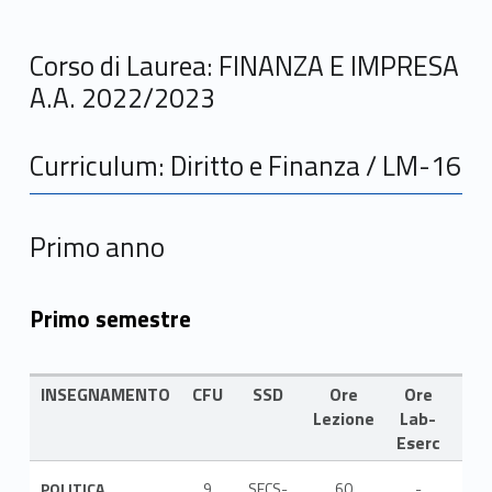
Corso di Laurea: FINANZA E IMPRESA
A.A. 2022/2023
Curriculum: Diritto e Finanza / LM-16
Primo anno
Primo semestre
INSEGNAMENTO
CFU
SSD
Ore
Ore
LIN
Lezione
Lab-
Eserc
POLITICA
9
SECS-
60
-
ITA