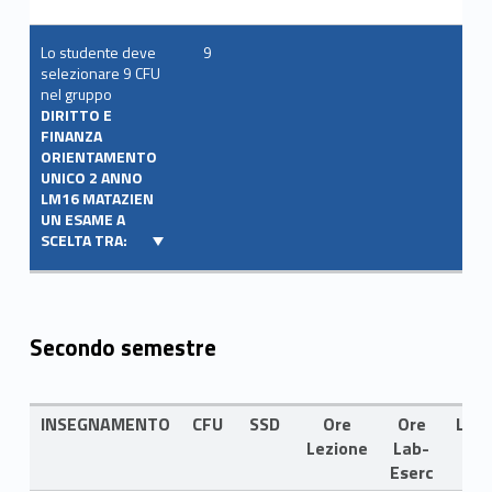
Lo studente deve
9
selezionare 9 CFU
nel gruppo
DIRITTO E
FINANZA
ORIENTAMENTO
UNICO 2 ANNO
LM16 MATAZIEN
UN ESAME A
SCELTA TRA:
Secondo semestre
INSEGNAMENTO
CFU
SSD
Ore
Ore
LIN
Lezione
Lab-
Eserc