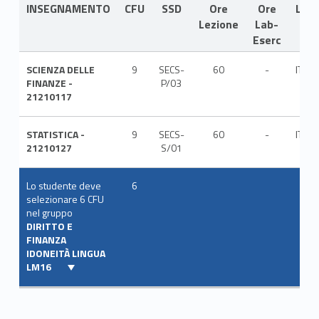
INSEGNAMENTO
CFU
SSD
Ore
Ore
LIN
Lezione
Lab-
Eserc
SCIENZA DELLE
9
SECS-
60
-
ITA
FINANZE -
P/03
21210117
STATISTICA -
9
SECS-
60
-
ITA
21210127
S/01
Lo studente deve
6
selezionare 6 CFU
nel gruppo
DIRITTO E
FINANZA
IDONEITÀ LINGUA
LM16