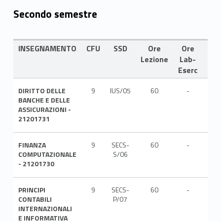
Secondo semestre
INSEGNAMENTO
CFU
SSD
Ore
Ore
LIN
Lezione
Lab-
Eserc
DIRITTO DELLE
9
IUS/05
60
-
ITA
BANCHE E DELLE
ASSICURAZIONI -
21201731
FINANZA
9
SECS-
60
-
ITA
COMPUTAZIONALE
S/06
- 21201730
PRINCIPI
9
SECS-
60
-
ITA
CONTABILI
P/07
INTERNAZIONALI
E INFORMATIVA