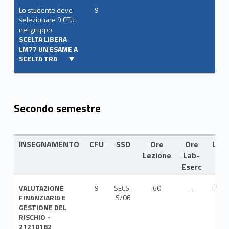
Lo studente deve
9
selezionare 9 CFU
nel gruppo
SCELTA LIBERA
LM77 UN ESAME A
SCELTA TRA
Secondo semestre
INSEGNAMENTO
CFU
SSD
Ore
Ore
LIN
Lezione
Lab-
Eserc
VALUTAZIONE
9
SECS-
60
-
ITA
FINANZIARIA E
S/06
GESTIONE DEL
RISCHIO -
21210182