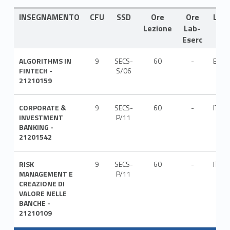
INSEGNAMENTO
CFU
SSD
Ore
Ore
LIN
Lezione
Lab-
Eserc
ALGORITHMS IN
9
SECS-
60
-
ENG
FINTECH -
S/06
21210159
CORPORATE &
9
SECS-
60
-
ITA
INVESTMENT
P/11
BANKING -
21201542
RISK
9
SECS-
60
-
ITA
MANAGEMENT E
P/11
CREAZIONE DI
VALORE NELLE
BANCHE -
21210109