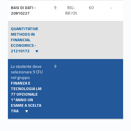
BASI DI DATI -
9
ING-
60
-
ITA
20810227
INF/05
QUANTITATIVE
METHODS IN
FINANCIAL
ECONOMICS -
21210172
Lo studente deve
9
selezionare 9 CFU
nel gruppo
FINANZA E
TECNOLOGIA LM
77 OPZIONALE
1°ANNO UN
ESAME A SCELTA
TRA