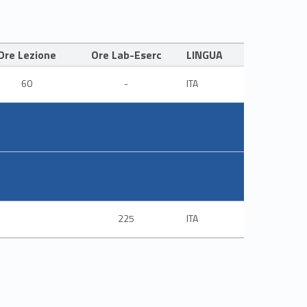
Ore Lezione
Ore Lab-Eserc
LINGUA
60
-
ITA
225
ITA