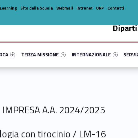
Learning
Sito della Scuola
Webmail
Intranet
URP
Contatti
Dipart
enu-primary-7999-14
dentifier #link-menu-primary-48312-33
Link identifier #link-menu-primary-77906-44
Link identifier #link-menu-prima
Link ide
ERCA
TERZA MISSIONE
INTERNAZIONALE
SERVI
E IMPRESA A.A. 2024/2025
logia con tirocinio / LM-16