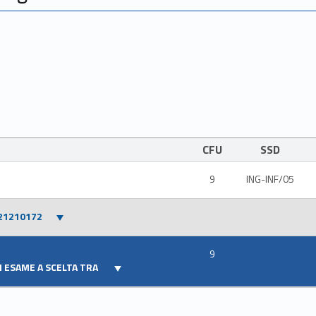
CFU
SSD
9
ING-INF/05
21210172
9
 ESAME A SCELTA TRA