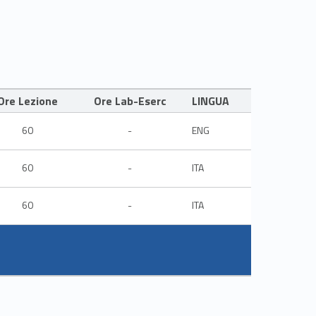
Ore Lezione
Ore Lab-Eserc
LINGUA
60
-
ENG
60
-
ITA
60
-
ITA