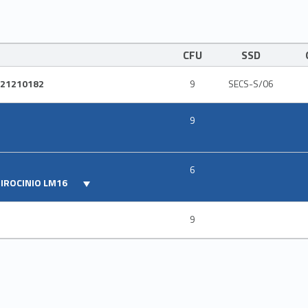
CFU
SSD
 21210182
9
SECS-S/06
9
6
TIROCINIO LM16
9