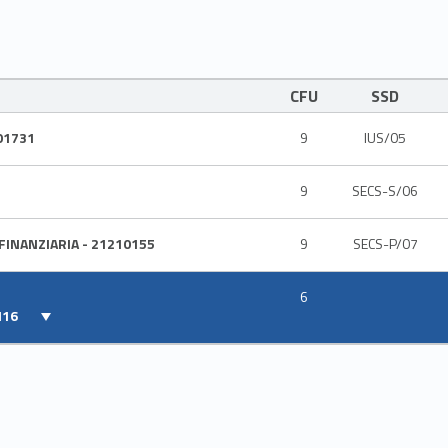
CFU
SSD
01731
9
IUS/05
9
SECS-S/06
FINANZIARIA - 21210155
9
SECS-P/07
6
M16