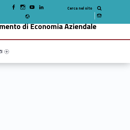
WebMan on Facebook
WebMan on Instagram
WebMan on Youtube
WebMan on Linkedin
Radio
imento di Economia Aziendale
ry-12042-49
ntifier #link-menu-primary-19737-59
ZI