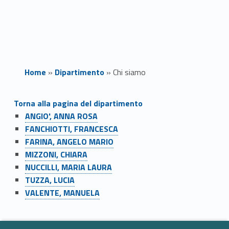
Home
»
Dipartimento
»
Chi siamo
C
Torna alla pagina del dipartimento
ANGIO', ANNA ROSA
h
FANCHIOTTI, FRANCESCA
i
FARINA, ANGELO MARIO
MIZZONI, CHIARA
s
NUCCILLI, MARIA LAURA
TUZZA, LUCIA
i
VALENTE, MANUELA
Skip back to navigation
a