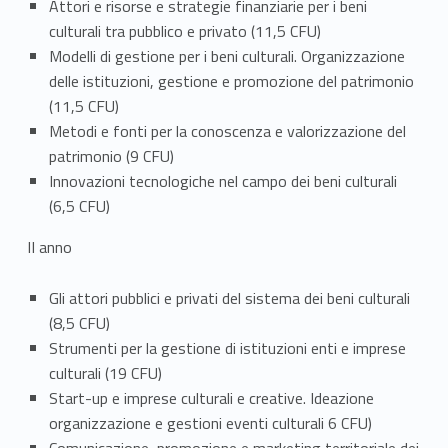
Attori e risorse e strategie finanziarie per i beni
d
culturali tra pubblico e privato (11,5 CFU)
Modelli di gestione per i beni culturali. Organizzazione
e
delle istituzioni, gestione e promozione del patrimonio
l
(11,5 CFU)
Metodi e fonti per la conoscenza e valorizzazione del
l
patrimonio (9 CFU)
Innovazioni tecnologiche nel campo dei beni culturali
e
(6,5 CFU)
a
II anno
t
Gli attori pubblici e privati del sistema dei beni culturali
t
(8,5 CFU)
i
Strumenti per la gestione di istituzioni enti e imprese
culturali (19 CFU)
v
Start-up e imprese culturali e creative. Ideazione
organizzazione e gestioni eventi culturali 6 CFU)
i