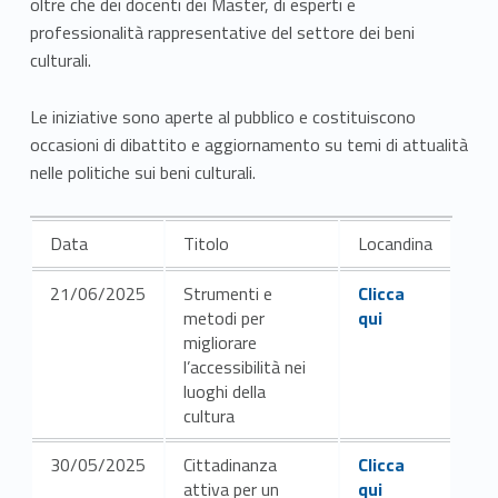
oltre che dei docenti dei Master, di esperti e
r
professionalità rappresentative del settore dei beni
culturali.
e
n
Le iniziative sono aperte al pubblico e costituiscono
occasioni di dibattito e aggiornamento su temi di attualità
z
nelle politiche sui beni culturali.
e
Data
Titolo
Locandina
e
Link identifier #identifier__89619-1
g
21/06/2025
Strumenti e
Clicca
metodi per
qui
i
migliorare
l’accessibilità nei
o
luoghi della
cultura
r
Link identifier #identifier__165711-2
30/05/2025
Cittadinanza
Clicca
n
attiva per un
qui