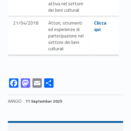
attiva nel settore
dei beni culturali
Link identifier #identifier__18485-9
21/04/2018
Attori, strumenti
Clicca
ed esperienze di
qui
partecipazione nel
settore dei beni
culturali
Link identifier #identifier__101478-7
Link identifier #identifier__174502-8
Link identifier #identifier__34159-9
Link identifier #identifier__161429-10
F
M
E
S
ac
as
m
h
e
to
ai
ar
AANGIO
11 September 2025
b
d
l
e
Skip back to navigation
o
o
o
n