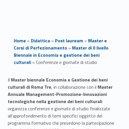
Home
»
Didattica
»
Post lauream
»
Master e
Corsi di Perfezionamento
»
Master di II livello
Biennale in Economia e gestione dei beni
culturali
»
Conferenze e giornate di studio
C
Il
Master biennale Economia e Gestione dei beni
culturali di Roma Tre
, in collaborazione con il
Master
o
Annuale Management-Promozione-Innovazioni
n
tecnologiche nella gestione dei beni culturali
organizza conferenze e giornate di studio finalizzate
f
all’approfondimento di temi specifici oggetto del
programma formativo che prevedono la partecipazione
e