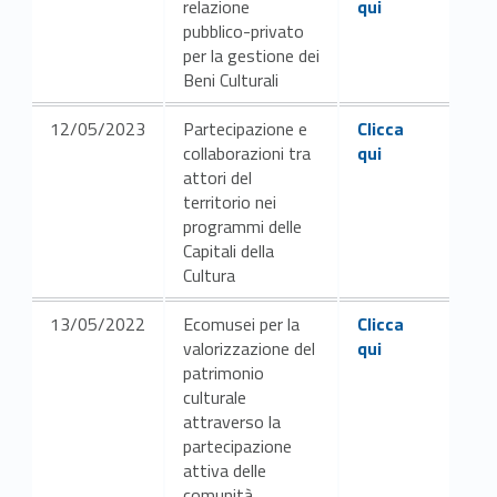
relazione
qui
pubblico-privato
per la gestione dei
Beni Culturali
Link identifier #identifier__148593-4
12/05/2023
Partecipazione e
Clicca
collaborazioni tra
qui
attori del
territorio nei
programmi delle
Capitali della
Cultura
Link identifier #identifier__183622-5
13/05/2022
Ecomusei per la
Clicca
valorizzazione del
qui
patrimonio
culturale
attraverso la
partecipazione
attiva delle
comunità