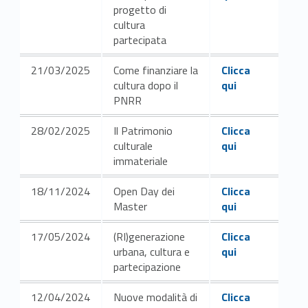
progetto di
a
cultura
t
partecipata
Link identifier #identifier__195886-3
e
21/03/2025
Come finanziare la
Clicca
cultura dopo il
qui
d
PNRR
i
Link identifier #identifier__46685-4
28/02/2025
Il Patrimonio
Clicca
culturale
qui
s
immateriale
t
Link identifier #identifier__171340-2
18/11/2024
Open Day dei
Clicca
u
Master
qui
d
Link identifier #identifier__92268-3
17/05/2024
(RI)generazione
Clicca
urbana, cultura e
qui
i
partecipazione
o
Link identifier #identifier__29338-5
12/04/2024
Nuove modalità di
Clicca