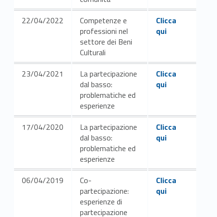
Link identifier #identifier__162584-6
22/04/2022
Competenze e
Clicca
professioni nel
qui
settore dei Beni
Culturali
Link identifier #identifier__55421-6
23/04/2021
La partecipazione
Clicca
dal basso:
qui
problematiche ed
esperienze
Link identifier #identifier__179103-7
17/04/2020
La partecipazione
Clicca
dal basso:
qui
problematiche ed
esperienze
Link identifier #identifier__119830-8
06/04/2019
Co-
Clicca
partecipazione:
qui
esperienze di
partecipazione