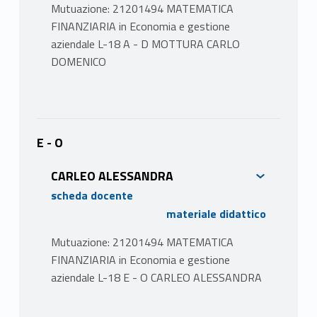
Mutuazione: 21201494 MATEMATICA
FINANZIARIA in Economia e gestione
aziendale L-18 A - D MOTTURA CARLO
DOMENICO
PROGRAMMA
1. CONCETTI PRELIMINARI Importi, tempo e
rischi. Struttura temporale dello scambio di
E - O
importi, il capitale e l’interesse. I contratti, lo
CARLEO ALESSANDRA
scambio, i prezzi. I rischi.
scheda docente
2. FONDAMENTI DELLA VALUTAZIONE DI
materiale didattico
CONTRATTI FINANZIARI
Mutuazione: 21201494 MATEMATICA
2.1 LA VALUTAZIONE IN CONDIZIONI DI
FINANZIARIA in Economia e gestione
CERTEZZA Leggi finanziarie in condizioni di
aziendale L-18 E - O CARLEO ALESSANDRA
certezza. La legge esponenziale. Rendite e
piani d’ammortamento. Tasso interno di