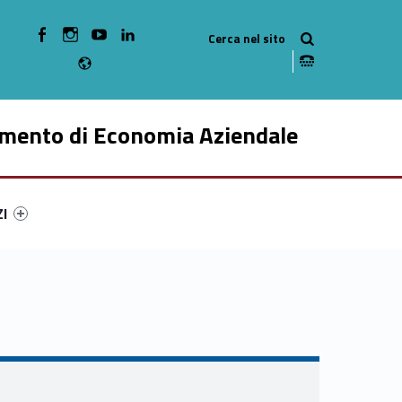
WebMan on Facebook
WebMan on Instagram
WebMan on Youtube
WebMan on Linkedin
Radio
imento di Economia Aziendale
ry-48368-49
ntifier #link-menu-primary-6227-59
ZI