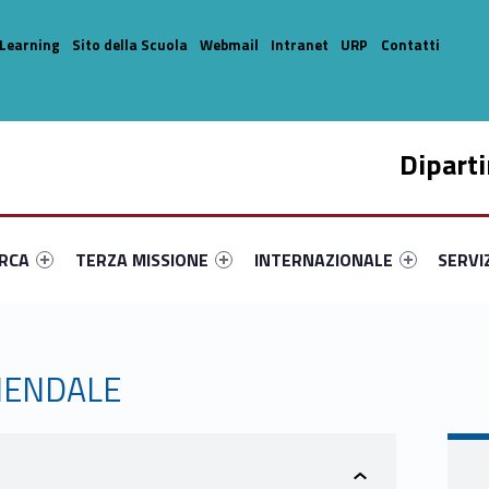
Learning
Sito della Scuola
Webmail
Intranet
URP
Contatti
Dipart
enu-primary-35996-14
dentifier #link-menu-primary-12433-33
Link identifier #link-menu-primary-80946-44
Link identifier #link-menu-prima
Link ide
ERCA
TERZA MISSIONE
INTERNAZIONALE
SERVI
IENDALE