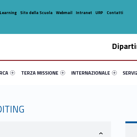
Learning
Sito della Scuola
Webmail
Intranet
URP
Contatti
Dipart
enu-primary-15507-14
dentifier #link-menu-primary-89916-33
Link identifier #link-menu-primary-27659-44
Link identifier #link-menu-prima
Link ide
ERCA
TERZA MISSIONE
INTERNAZIONALE
SERVI
DITING