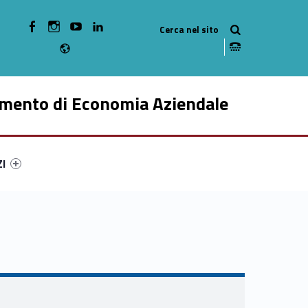
WebMan on Facebook
WebMan on Instagram
WebMan on Youtube
WebMan on Linkedin
Radio
imento di Economia Aziendale
ry-73874-49
ntifier #link-menu-primary-47828-59
ZI