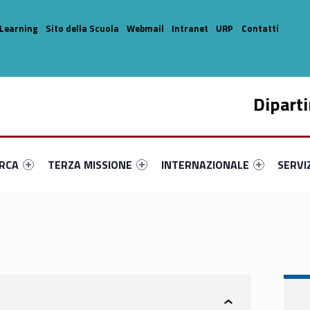
Learning
Sito della Scuola
Webmail
Intranet
URP
Contatti
Dipart
enu-primary-64756-14
dentifier #link-menu-primary-39808-33
Link identifier #link-menu-primary-80160-44
Link identifier #link-menu-prima
Link ide
ERCA
TERZA MISSIONE
INTERNAZIONALE
SERVI