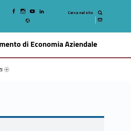
WebMan on Facebook
WebMan on Instagram
WebMan on Youtube
WebMan on Linkedin
Radio
imento di Economia Aziendale
ry-78318-49
ntifier #link-menu-primary-3230-59
ZI