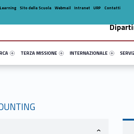
Learning
Sito della Scuola
Webmail
Intranet
URP
Contatti
Dipart
enu-primary-65078-14
dentifier #link-menu-primary-90336-33
Link identifier #link-menu-primary-19861-44
Link identifier #link-menu-prima
Link ide
ERCA
TERZA MISSIONE
INTERNAZIONALE
SERVI
COUNTING