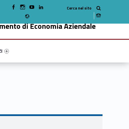
WebMan on Facebook
WebMan on Instagram
WebMan on Youtube
WebMan on Linkedin
Radio
imento di Economia Aziendale
ry-36319-49
ntifier #link-menu-primary-14475-59
ZI