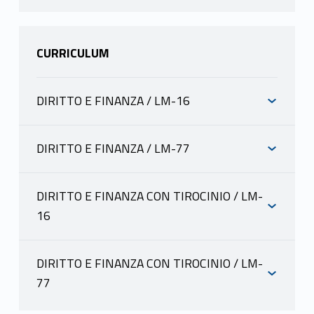
CURRICULUM
DIRITTO E FINANZA / LM-16
INFORMAZIONI
DIRITTO E FINANZA / LM-77
INFORMAZIONI
VALENSISE PAOLO
scheda docente
DIRITTO E FINANZA CON TIROCINIO / LM-
materiale didattico
16
VALENSISE PAOLO
INFORMAZIONI
Mutuazione: 21201485 DIRITTO DEI
scheda docente
MERCATI FINANZIARI in Economia e
materiale didattico
DIRITTO E FINANZA CON TIROCINIO / LM-
gestione aziendale L-18 N0
77
Mutuazione: 21201485 DIRITTO DEI
VALENSISE PAOLO
VALENSISE PAOLO
MERCATI FINANZIARI in Economia e
INFORMAZIONI
scheda docente