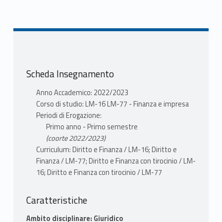
gestione aziendale L-18 N0
materiale didattico
VALENSISE PAOLO
Mutuazione: 21201485 DIRITTO DEI
VALENSISE PAOLO
MERCATI FINANZIARI in Economia e
scheda docente
gestione aziendale L-18 N0
materiale didattico
VALENSISE PAOLO
Scheda Insegnamento
Mutuazione: 21201485 DIRITTO DEI
MERCATI FINANZIARI in Economia e
Anno Accademico: 2022/2023
gestione aziendale L-18 N0
Corso di studio: LM-16 LM-77 - Finanza e impresa
VALENSISE PAOLO
Periodi di Erogazione:
Primo anno - Primo semestre
(coorte 2022/2023)
Curriculum: Diritto e Finanza / LM-16; Diritto e
Finanza / LM-77; Diritto e Finanza con tirocinio / LM-
16; Diritto e Finanza con tirocinio / LM-77
Caratteristiche
Ambito disciplinare: Giuridico