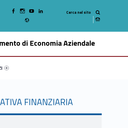
WebMan on Facebook
WebMan on Instagram
WebMan on Youtube
WebMan on Linkedin
Radio
imento di Economia Aziendale
ry-14720-49
ntifier #link-menu-primary-6879-59
ZI
ATIVA FINANZIARIA