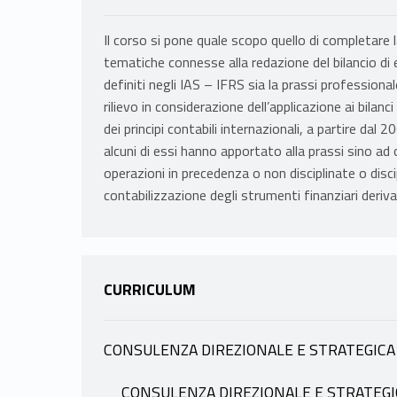
Il corso si pone quale scopo quello di completare 
tematiche connesse alla redazione del bilancio di e
definiti negli IAS – IFRS sia la prassi profession
rilievo in considerazione dell’applicazione ai bilanc
dei principi contabili internazionali, a partire dal 2
alcuni di essi hanno apportato alla prassi sino a
operazioni in precedenza o non disciplinate o disc
contabilizzazione degli strumenti finanziari derivat
CURRICULUM
CONSULENZA DIREZIONALE E STRATEGICA
INFORMAZIONI
CONSULENZA DIREZIONALE E STRATEGI