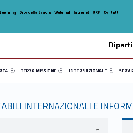
Learning
Sito della Scuola
Webmail
Intranet
URP
Contatti
Dipart
enu-primary-60326-14
dentifier #link-menu-primary-81512-33
Link identifier #link-menu-primary-47833-44
Link identifier #link-menu-prima
Link ide
ERCA
TERZA MISSIONE
INTERNAZIONALE
SERVI
TABILI INTERNAZIONALI E INFORM