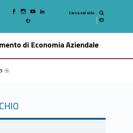
WebMan on Facebook
WebMan on Instagram
WebMan on Youtube
WebMan on Linkedin
Radio
imento di Economia Aziendale
ry-641-49
ntifier #link-menu-primary-47905-59
ZI
SCHIO