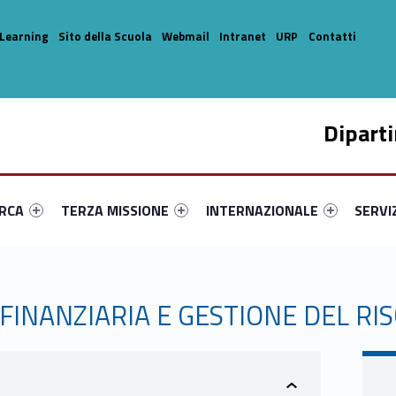
Learning
Sito della Scuola
Webmail
Intranet
URP
Contatti
Dipart
enu-primary-45434-14
dentifier #link-menu-primary-86195-33
Link identifier #link-menu-primary-59251-44
Link identifier #link-menu-prima
Link ide
ERCA
TERZA MISSIONE
INTERNAZIONALE
SERVI
FINANZIARIA E GESTIONE DEL RI