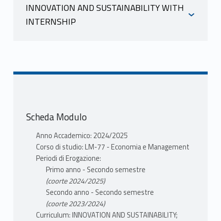
INNOVATION AND SUSTAINABILITY WITH
INTERNSHIP
RICCI JACOPO MARIA
INFORMAZIONI
scheda docente
materiale didattico
RICCI JACOPO MARIA
PROGRAMMA
scheda docente
Il corso si concentra sugli aspetti
materiale didattico
fondamentali della ricerca operativa,
Scheda Modulo
della programmazione matematica e
PROGRAMMA
dell'analisi. Gli argomenti principali sono
Anno Accademico: 2024/2025
Il corso si concentra sugli aspetti
Corso di studio: LM-77 - Economia e Management
organizzati secondo le seguenti unità
fondamentali della ricerca operativa,
Periodi di Erogazione:
didattiche.
Primo anno - Secondo semestre
della programmazione matematica e
(coorte 2024/2025)
dell'analisi. Gli argomenti principali sono
Unità 1 - Aspetti applicati (40 ore)
Secondo anno - Secondo semestre
organizzati secondo le seguenti unità
1.a (20 ore) Tecniche di modellazione
(coorte 2023/2024)
didattiche.
attraverso la programmazione
Curriculum: INNOVATION AND SUSTAINABILITY;