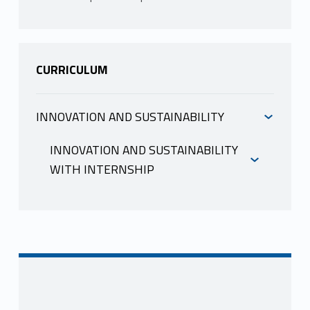
CURRICULUM
INNOVATION AND SUSTAINABILITY
INFORMAZIONI
INNOVATION AND SUSTAINABILITY
WITH INTERNSHIP
VICARD PAOLA
INFORMAZIONI
Mutuazione:
21210088-2 QUALITY
MANAGEMENT - II MODULO in
Economia e Management LM-77
VICARD PAOLA