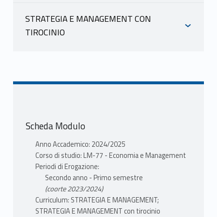
INFORMAZIONI
STRATEGIA E MANAGEMENT CON
TIROCINIO
MARTUCCI OLIMPIA
INFORMAZIONI
scheda docente
materiale didattico
MARTUCCI OLIMPIA
PROGRAMMA
scheda docente
Il corso di "Risorse, Produzione e
materiale didattico
Transizione Ecologica" tratta i principali
Scheda Modulo
skills relativi alla gestione delle materie
PROGRAMMA
prime e delle risorse naturali,
Anno Accademico: 2024/2025
Il corso di "Risorse, Produzione e
Corso di studio: LM-77 - Economia e Management
prendendo in esame disponibilità,
Transizione Ecologica" tratta i principali
Periodi di Erogazione:
produzione, utilizzazione, scambi
Secondo anno - Primo semestre
skills relativi alla gestione delle materie
internazionali in una ottica di
(coorte 2023/2024)
prime e delle risorse naturali,
“sustainability policy”.
Curriculum: STRATEGIA E MANAGEMENT;
prendendo in esame disponibilità,
Al riguardo, nell’ambito del corso,
STRATEGIA E MANAGEMENT con tirocinio
produzione, utilizzazione, scambi