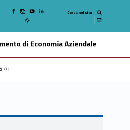
WebMan on Facebook
WebMan on Instagram
WebMan on Youtube
WebMan on Linkedin
Radio
imento di Economia Aziendale
ry-34672-49
ntifier #link-menu-primary-13363-59
ZI