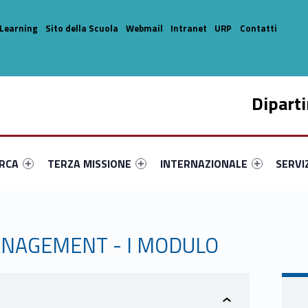
Learning
Sito della Scuola
Webmail
Intranet
URP
Contatti
Dipart
enu-primary-74254-14
dentifier #link-menu-primary-1043-33
Link identifier #link-menu-primary-20656-44
Link identifier #link-menu-prima
Link ide
ERCA
TERZA MISSIONE
INTERNAZIONALE
SERVI
ANAGEMENT - I MODULO