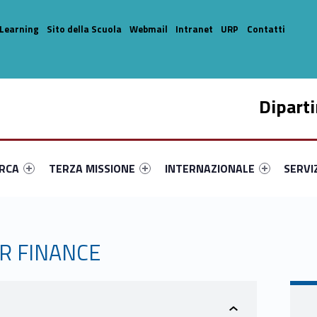
Learning
Sito della Scuola
Webmail
Intranet
URP
Contatti
Dipart
enu-primary-52497-14
dentifier #link-menu-primary-59415-33
Link identifier #link-menu-primary-36973-44
Link identifier #link-menu-prima
Link ide
ERCA
TERZA MISSIONE
INTERNAZIONALE
SERVI
OR FINANCE