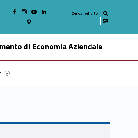
WebMan on Facebook
WebMan on Instagram
WebMan on Youtube
WebMan on Linkedin
Radio
imento di Economia Aziendale
ry-67875-49
ntifier #link-menu-primary-48368-59
ZI