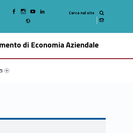
WebMan on Facebook
WebMan on Instagram
WebMan on Youtube
WebMan on Linkedin
Radio
imento di Economia Aziendale
ry-56093-49
ntifier #link-menu-primary-69315-59
ZI