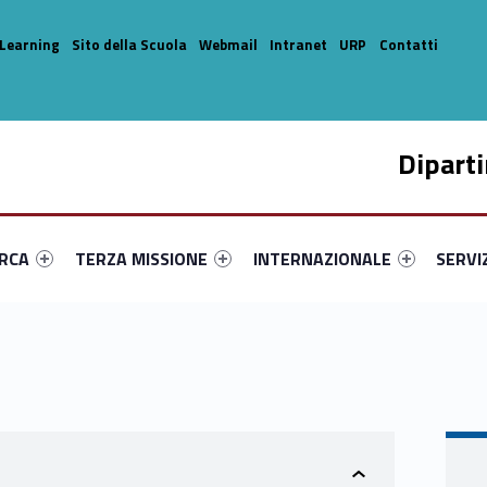
Learning
Sito della Scuola
Webmail
Intranet
URP
Contatti
Dipart
enu-primary-15436-14
dentifier #link-menu-primary-35114-33
Link identifier #link-menu-primary-80411-44
Link identifier #link-menu-prima
Link ide
ERCA
TERZA MISSIONE
INTERNAZIONALE
SERVI