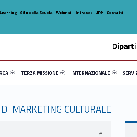
Learning
Sito della Scuola
Webmail
Intranet
URP
Contatti
Dipart
enu-primary-14681-14
dentifier #link-menu-primary-1720-33
Link identifier #link-menu-primary-92238-44
Link identifier #link-menu-prima
Link ide
ERCA
TERZA MISSIONE
INTERNAZIONALE
SERVI
 DI MARKETING CULTURALE