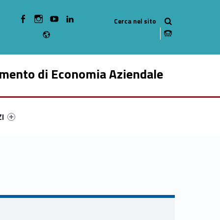
WebMan on Facebook
WebMan on Instagram
WebMan on Youtube
WebMan on Linkedin
Radio
imento di Economia Aziendale
ry-22320-49
ntifier #link-menu-primary-40107-59
ZI