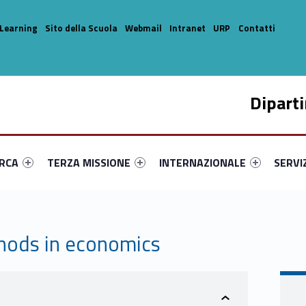
Learning
Sito della Scuola
Webmail
Intranet
URP
Contatti
Dipart
enu-primary-36828-14
dentifier #link-menu-primary-58457-33
Link identifier #link-menu-primary-97645-44
Link identifier #link-menu-prima
Link ide
ERCA
TERZA MISSIONE
INTERNAZIONALE
SERVI
thods in economics