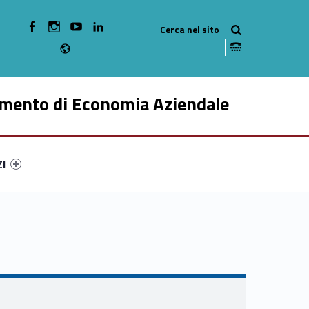
WebMan on Facebook
WebMan on Instagram
WebMan on Youtube
WebMan on Linkedin
Radio
imento di Economia Aziendale
ry-56180-49
ntifier #link-menu-primary-65295-59
ZI