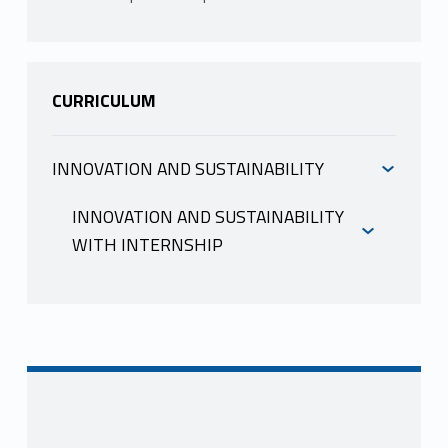
CURRICULUM
INNOVATION AND SUSTAINABILITY
INFORMAZIONI
INNOVATION AND SUSTAINABILITY
WITH INTERNSHIP
VICARD PAOLA
INFORMAZIONI
Mutuazione:
21210088-2 QUALITY
MANAGEMENT - II MODULO in
Economia e Management LM-77 R
VICARD PAOLA