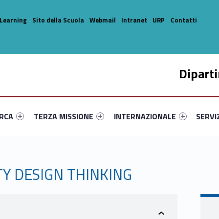
Learning
Sito della Scuola
Webmail
Intranet
URP
Contatti
Dipart
enu-primary-3346-14
dentifier #link-menu-primary-27298-33
Link identifier #link-menu-primary-41801-44
Link identifier #link-menu-prima
Link ide
ERCA
TERZA MISSIONE
INTERNAZIONALE
SERVI
TY DESIGN THINKING