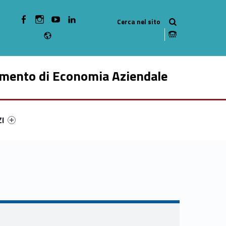
WebMan on Facebook
WebMan on Instagram
WebMan on Youtube
WebMan on Linkedin
Radio
imento di Economia Aziendale
ry-53500-49
ntifier #link-menu-primary-19581-59
ZI