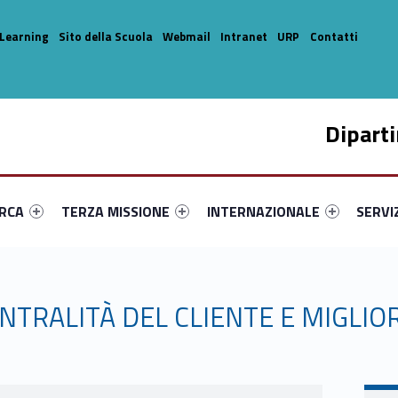
Learning
Sito della Scuola
Webmail
Intranet
URP
Contatti
Dipart
enu-primary-53937-14
dentifier #link-menu-primary-13315-33
Link identifier #link-menu-primary-73021-44
Link identifier #link-menu-prima
Link ide
ERCA
TERZA MISSIONE
INTERNAZIONALE
SERVI
ENTRALITÀ DEL CLIENTE E MIGLI