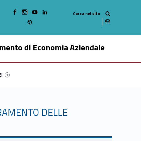
WebMan on Facebook
WebMan on Instagram
WebMan on Youtube
WebMan on Linkedin
Radio
imento di Economia Aziendale
ry-55122-49
ntifier #link-menu-primary-60411-59
ZI
ORAMENTO DELLE