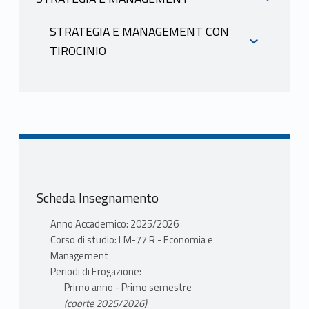
INFORMAZIONI
STRATEGIA E MANAGEMENT CON
TIROCINIO
FAGGIONI FRANCESCA
INFORMAZIONI
Mutuazione:
21210169
MANAGEMENT DELLE IMPRESE
INTERNAZIONALI in Economia e
Management LM-77 R FAGGIONI
FRANCESCA
Scheda Insegnamento
Anno Accademico: 2025/2026
Corso di studio: LM-77 R - Economia e
Management
Periodi di Erogazione:
Primo anno - Primo semestre
(coorte 2025/2026)