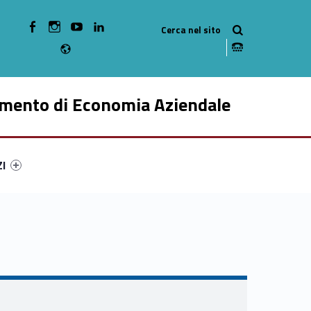
WebMan on Facebook
WebMan on Instagram
WebMan on Youtube
WebMan on Linkedin
Radio
imento di Economia Aziendale
ry-713-49
ntifier #link-menu-primary-36937-59
ZI