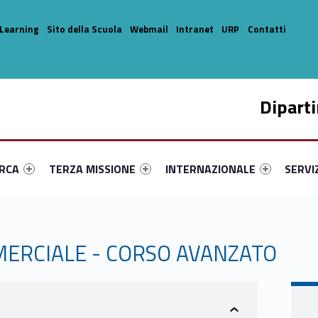
Learning
Sito della Scuola
Webmail
Intranet
URP
Contatti
Dipart
enu-primary-28357-14
dentifier #link-menu-primary-19446-33
Link identifier #link-menu-primary-97158-44
Link identifier #link-menu-prima
Link ide
ERCA
TERZA MISSIONE
INTERNAZIONALE
SERVI
MERCIALE - CORSO AVANZATO